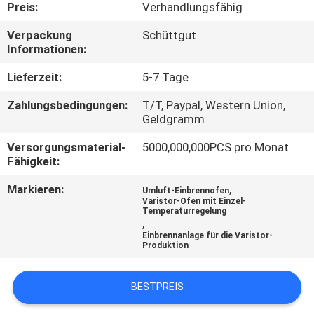
AUSFLUG
Preis:
Verhandlungsfähig
Verpackung
Schüttgut
Informationen:
QUALITÄTSKONTROLLE
Lieferzeit:
5-7 Tage
TRETEN
Zahlungsbedingungen:
T/T, Paypal, Western Union,
Geldgramm
SIE
MIT
Versorgungsmaterial-
5000,000,000PCS pro Monat
Fähigkeit:
UNS
Markieren:
,
IN
Umluft-Einbrennofen
Varistor-Ofen mit Einzel-
Temperaturregelung
VERBINDUNG
,
Einbrennanlage für die Varistor-
Produktion
NACHRICHTEN
BESTPREIS
FORDERN