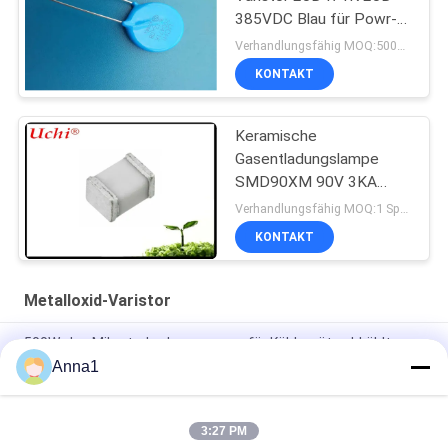
385VDC Blau für Powr-
Versorgung
Verhandlungsfähig MOQ:5000pcs
KONTAKT
Keramische
Gasentladungslampe
SMD90XM 90V 3KA
4532 0.5pF UN1812-
Verhandlungsfähig MOQ:1 Spule
90CSMD mit 1812 SMD
KONTAKT
Metalloxid-Varistor
500W, das Mikroturbo-kompressor für Kühlgeräte abkühlt
Anna1
Lärmarmer und Erschütterungs-Mikroturbo-kompressor mit
Kälteleistung 500W
3:27 PM
Präzisions-Niedrigwiderstands-Shunt-Messung und