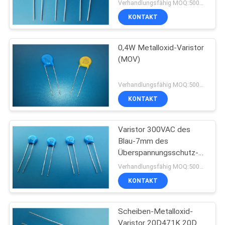
Oxid-Varistoren
Verhandlungsfähig MOQ:5000pcs
KONTAKT
0,4W Metalloxid-Varistor
(MOV)
Verhandlungsfähig MOQ:5000pcs
KONTAKT
Varistor 300VAC des
Blau-7mm des
Überspannungsschutz-
07D471K für Linie-
Verhandlungsfähig MOQ:5000pcs
Boden
KONTAKT
Scheiben-Metalloxid-
Varistor 20D471K 20D