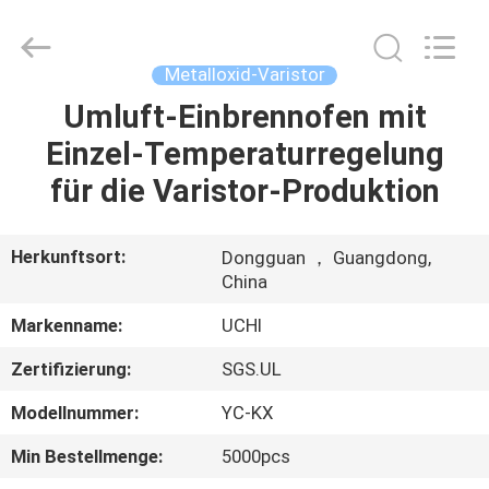
Guangdong
Uchi
Electronics
Co.,Ltd.
All
Metalloxid-Varistor
Rights
Reserved.
Umluft-Einbrennofen mit
HAUS
Einzel-Temperaturregelung
PRODUKTE
für die Varistor-Produktion
VR-
Herkunftsort:
Dongguan ， Guangdong,
China
SHOW
Markenname:
UCHI
ÜBER
Zertifizierung:
SGS.UL
UNS
Modellnummer:
YC-KX
Min Bestellmenge:
5000pcs
FABRIK-