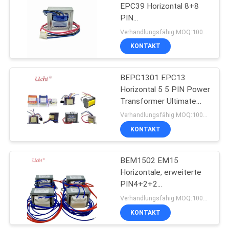
EPC39 Horizontal 8+8
PIN
31
Leistungstransformator
Verhandlungsfähig MOQ:1000 Stück
220 auf 110
KONTAKT
Ptc-Thermistor
BEPC1301 EPC13
Horizontal 5 5 PIN Power
Transformer Ultimate
Solution for 110V to
Verhandlungsfähig MOQ:1000 Stück
220V Conversion
KONTAKT
27
Rückstellbare
BEM1502 EM15
Horizontale, erweiterte
Sicherung PPTC
PIN4+2+2
Stromverteilungsleitung
Verhandlungsfähig MOQ:1000 Stück
Transformator
KONTAKT