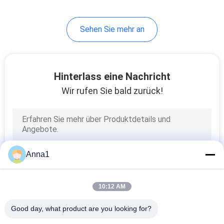
26
Sehen Sie mehr an
Thermische
Sicherung
Hinterlass eine Nachricht
Wir rufen Sie bald zurück!
35
Selbstblatt-
Anna1
Sicherung
10:12 AM
Good day, what product are you looking for?