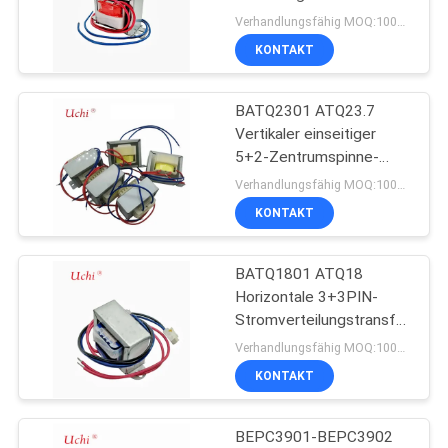
Verhandlungsfähig MOQ:1000 Stück
FORDERN
KONTAKT
87
SIE EIN
BATQ2301 ATQ23.7
ZITAT
NTC-Thermistor
Vertikaler einseitiger
5+2-Zentrumspinne-
Stromverteiltransformator
SITEMAP
Verhandlungsfähig MOQ:1000 Stück
mit hoher Frequenz
KONTAKT
PRIVACY
BATQ1801 ATQ18
POLICY
145
Horizontale 3+3PIN-
NTC-
Stromverteilungstransformato
110v bis 220v
Verhandlungsfähig MOQ:1000 Stück
Temperaturfühler
KONTAKT
BEPC3901-BEPC3902