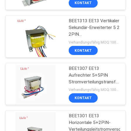
statische elektrische
AUSFLUG
KONTAKT
Vorrichtung
BEE1313 EE13 Vertikaler
QUALITÄTSKONTROLLE
18
Sekundär-Erweiterter 5 2
2PIN
Thermisch
TRETEN
Stromverteilungstransformato
Verhandlungsfähig MOQ:1000 Stück
geschützter Varistor
für reibungslose 3-
SIE
KONTAKT
Phasen-
MIT
Stromübertragung
BEE1307 EE13
UNS
Aufrechter 5+5PIN
IN
Stromverteilungstransformato
279
für
VERBINDUNG
Verhandlungsfähig MOQ:1000 Stück
Hochfrequenzleistung
Flüssigkeitskühlungs-
KONTAKT
NACHRICHTEN
Platte
BEE1301 EE13
Horizontale 5+2PIN-
BLOG
Verteilungsleitstromversorgun