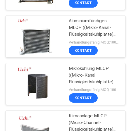
Flüssigkeitskühlplatte)
AUSFLUG
KONTAKT
für effiziente
Wärmeverteilung
Aluminiumfündiges
QUALITÄTSKONTROLLE
18
MLCP ((Mikro-Kanal-
Flüssigkeitskühlplatte)
Thermisch
TRETEN
Mikrokühlverdampfer)
Verhandlungsfähig MOQ:1000 Prozent
geschützter Varistor
SIE
KONTAKT
MIT
Mikrokühlung MLCP
UNS
((Mikro-Kanal
IN
Flüssigkeitskühlplatte)
279
Verdampfer
VERBINDUNG
Verhandlungsfähig MOQ:1000 Prozent
Kondensator
Flüssigkeitskühlungs-
KONTAKT
NACHRICHTEN
Platte
Klimaanlage MLCP
(Micro-Channel-
BLOG
Flüssigkeitskühlplatte)