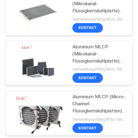
(Mikrokanal-
Flüssigkeitskühlplatte)
31
mit Aluminiumrippen und
Verhandlungsfähig MOQ:1000 Prozent
Rohreverdampfern für
KONTAKT
Ptc-Thermistor
alle Arten von
Kühlschränken
Aluminium MLCP
(Mikrokanal-
Flüssigkeitskühlplatte)
Mikrokanal-
Verhandlungsfähig MOQ:1000 Prozent
Kondensationsverdampfer
KONTAKT
27
Rückstellbare
Aluminium MLCP (Micro-
Channel-
Sicherung PPTC
Flüssigkeitskühlplatten)-
Kondensatoren für
Verhandlungsfähig MOQ:1000 Prozent
Kühlschränke
KONTAKT