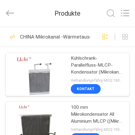
Guangdong
Uchi
Electronics
Produkte
Co.,Ltd.
All
Rights
Reserved.
HAUS
91
CHINA Mikrokanal -Wärmetauscher
Metalloxid-Varistor
PRODUKTE
Kühlschrank-
Parallelfluss-MLCP-
VR-
Kondensator (Mikrokanal-
SHOW
Flüssigkeitskühlplatte).
Verhandlungsfähig MOQ:1000 Prozent
KONTAKT
34
ÜBER
100 mm
UNS
SMD-Varistor
Mikrokondensator All
Aluminium MLCP ((Mikro-
FABRIK-
Kanal-
Verhandlungsfähig MOQ:1000 Prozent