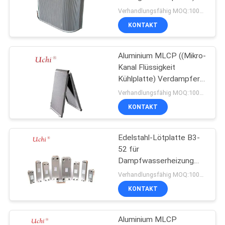
Rippenrohr-Aluminium-
Verhandlungsfähig MOQ:1000 Prozent
Mikrokanal-Kondensator
FORDERN
KONTAKT
87
SIE EIN
Aluminium MLCP ((Mikro-
ZITAT
NTC-Thermistor
Kanal Flüssigkeit
Kühlplatte) Verdampfer
erreicht effiziente
SITEMAP
Verhandlungsfähig MOQ:1000 Prozent
Wärmeübertragung
KONTAKT
PRIVACY
Edelstahl-Lötplatte B3-
POLICY
145
52 für
NTC-
Dampfwasserheizung
MLCP
Verhandlungsfähig MOQ:1000 Prozent
Temperaturfühler
((Mikrokanalabkühlplatte
KONTAKT
für Flüssigkeit) 5HP bis
15HP
Aluminium MLCP