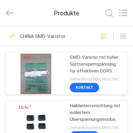
Guangdong
Uchi
Electronics
Produkte
Co.,Ltd.
All
Rights
Reserved.
HAUS
91
CHINA SMD-Varistor
Metalloxid-Varistor
PRODUKTE
SMD-Varistor mit hoher
Spitzensperrspannung
VR-
für effektiven DDR5
SHOW
16Gb A-Die SDRAM
Verhandlungsfähig MOQ:10000 Stück
KONTAKT
34
ÜBER
Halbleitervorrichtung mit
UNS
SMD-Varistor
isoliertem
Überspannungsmodus
FABRIK-
(CM) /nicht isolierte LED-
Verhandlungsfähig MOQ:10000PCS