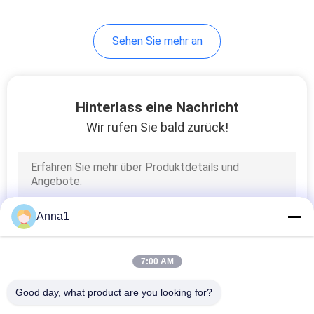
26
Sehen Sie mehr an
Thermische
Sicherung
Hinterlass eine Nachricht
Wir rufen Sie bald zurück!
35
Selbstblatt-
Anna1
Sicherung
7:00 AM
Good day, what product are you looking for?