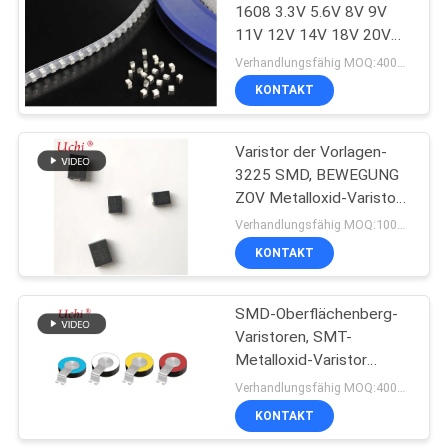
1608 3.3V 5.6V 8V 9V
11V 12V 14V 18V 20V
31
0603 Varistor-/SMD
Verhandlungsfähig MOQ:4000kom
KONTAKT
Ptc-Thermistor
Varistor der Vorlagen-
3225 SMD, BEWEGUNG
ZOV Metalloxid-Varistor
3225K201 21S
Verhandlungsfähig MOQ:1000PCS
KONTAKT
27
Rückstellbare
SMD-Oberflächenberg-
Varistoren, SMT-
Sicherung PPTC
Metalloxid-Varistor
BEWEGUNGEN MOVS
Verhandlungsfähig MOQ:4000PCS/
KONTAKT