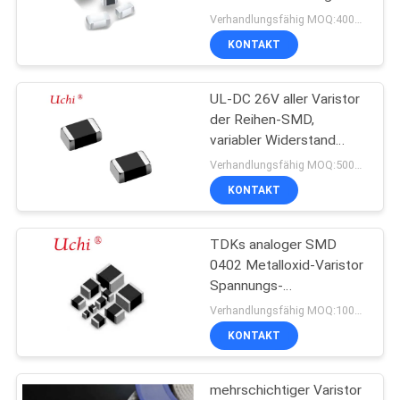
Chip Varistor For
Verhandlungsfähig MOQ:4000pcs
Automotive 0603 1608
FORDERN
KONTAKT
87
SIE EIN
UL-DC 26V aller Varistor
ZITAT
NTC-Thermistor
der Reihen-SMD,
variabler Widerstand
AC175V-320V
SITEMAP
Verhandlungsfähig MOQ:5000pcs
BEWEGUNGEN Chip-
KONTAKT
SMD
PRIVACY
TDKs analoger SMD
POLICY
145
0402 Metalloxid-Varistor
NTC-
Spannungs-
Überspannungsschutz
Verhandlungsfähig MOQ:10000PCS
Temperaturfühler
KONTAKT
mehrschichtiger Varistor