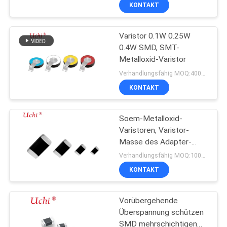
Treiber/
AUSFLUG
KONTAKT
Überspannungsschaltung
Varistor 0.1W 0.25W
QUALITÄTSKONTROLLE
18
0.4W SMD, SMT-
Metalloxid-Varistor
Thermisch
TRETEN
Verhandlungsfähig MOQ:4000PCS/
geschützter Varistor
SIE
KONTAKT
MIT
Soem-Metalloxid-
UNS
Varistoren, Varistor-
IN
Masse des Adapter-
279
Gebrauchs-0402 SMD
VERBINDUNG
Verhandlungsfähig MOQ:10000PCS
Flüssigkeitskühlungs-
KONTAKT
NACHRICHTEN
Platte
Vorübergehende
Überspannung schützen
BLOG
SMD mehrschichtigen