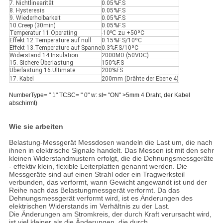
7. Nichtlinearität
0.05%F.S
8. Hysteresis
0.05%F.S
9. Wiederholbarkeit
0.05%F.S
10.Creep (30min)
0.05%F.S
Temperatur 11.Operating
-10
ºC
zu +50ºC
Effekt 12.Temperature auf null
0.15%F.S/10ºC
Effekt 13.Temperature auf Spanne
0.3%F.S/10ºC
Widerstand 14.Insulation
2000MΩ (50VDC)
15. Sichere Überlastung
150%F.S
Überlastung 16.Ultimate
200%FS
17. Kabel
200mm (Drähte der Ebene 4)
NumberType= " 1" TCSC= " 0" w: st= "ON" >5mm 4 Draht, der Kabel
abschirmt)
Wie sie arbeiten
Belastung-Messgerät Messdosen wandeln die Last um, die nach
ihnen in elektrische Signale handelt. Das Messen ist mit den sehr
kleinen Widerstandmustern erfolgt, die die Dehnungsmessgeräte
- effektiv klein, flexible Leiterplatten genannt werden. Die
Messgeräte sind auf einen Strahl oder ein Tragwerksteil
verbunden, das verformt, wann Gewicht angewandt ist und der
Reihe nach das Belastungmessgerät verformt. Da das
Dehnungsmessgerät verformt wird, ist es Änderungen des
elektrischen Widerstands im Verhältnis zu der Last.
Die Änderungen am Stromkreis, der durch Kraft verursacht wird,
ist viel kleiner als die Änderungen, die durch