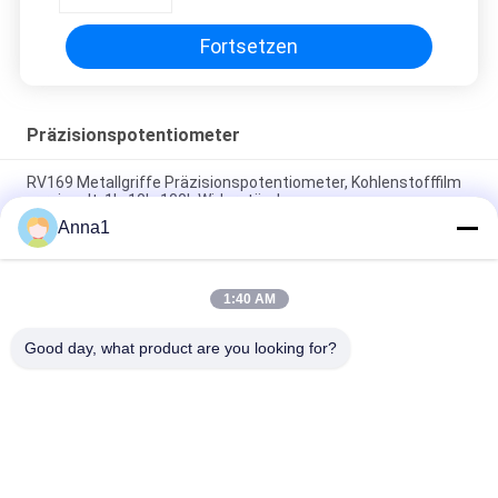
Fortsetzen
Präzisionspotentiometer
RV169 Metallgriffe Präzisionspotentiometer, Kohlenstofffilm
versiegelt, 1k, 10k, 100k Widerstände
Anna1
WH3012P 30mm 45mm Stereo-Doppelschleifpotentiometer
B10K Reise-Schleifpotentiometer
1:40 AM
93PR 3-Stift-Einfachdreh-Metall-Keramik
Feinabstimmpotentiometer 1w 10k Ohm 1/2 Zoll
Good day, what product are you looking for?
Beliebte Kategorien
Alle
Metalloxid-Varistor
SMD-Varistor