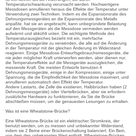
Temperaturschwankung verursacht werden. Hochwertigere
Messdosen annullieren heraus die Effekte der Temperatur unter
Verwendung zwei Techniken. Indem es die Expansionsrate des
Dehnungsmessgerätes an die Expansionsrate des Metalls
anpaßte, hat sie an angebracht, kann unbegründete Belastung
auf den Messgeräten als die Messdose vermieden werden
aufwärmt und abkühlt unten. Die wichtigste Methode des
Temperaturausgleiches bezieht mit ein, mehrfache
Dehnungsmessgeräte zu verwenden, die alle auf die Änderung
in der Temperatur mit der gleichen Änderung im Widerstand
reagieren. Einige Messdose-Entwurfsgebrauchsmessgeräte, die
nie jeder möglicher Kraft unterworfen werden, aber dienen nur,
die Temperatureffekte auf die Messgeräte auszugleichen, die
messende Kraft. Die meisten Entwürfe benutzen 4
Dehnungsmessgeräte, einige in der Kompression, einige unter
Spannung, die die Empfindlichkeit der Messdose maximiert, und
annullieren automatisch den Effekt der Temperatur.
Andere Lastarts, die Zelle die existieren, Halbbrücken haben (2
Dehnungsmessgeräte) oder Viertelbrücken, aber sie erfordern
zusätzliche Hardware zu funktionieren, da Sie die Brücke
abschließen müssen, um die genauesten Lesungen zu erhalten.
Was ist eine Wheatstone-Brücke?
Eine Wheatstone-Brücke ist ein elektrischer Stromkreis, der
benutzt werden, um zu messen und unbekannter Widerstand,
indem sie 2 Beine einer Brückenschaltung balanciert. Ein Bein,
von dem den unbekannten Wert enthält. Wheatstone-Brücken