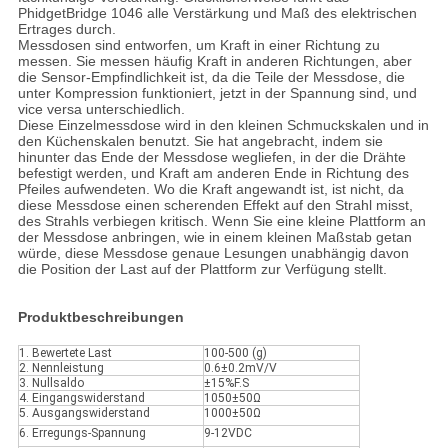
PhidgetBridge 1046 alle Verstärkung und Maß des elektrischen
Ertrages durch.
Messdosen sind entworfen, um Kraft in einer Richtung zu
messen. Sie messen häufig Kraft in anderen Richtungen, aber
die Sensor-Empfindlichkeit ist, da die Teile der Messdose, die
unter Kompression funktioniert, jetzt in der Spannung sind, und
vice versa unterschiedlich.
Diese Einzelmessdose wird in den kleinen Schmuckskalen und in
den Küchenskalen benutzt. Sie hat angebracht, indem sie
hinunter das Ende der Messdose wegliefen, in der die Drähte
befestigt werden, und Kraft am anderen Ende in Richtung des
Pfeiles aufwendeten. Wo die Kraft angewandt ist, ist nicht, da
diese Messdose einen scherenden Effekt auf den Strahl misst,
des Strahls verbiegen kritisch. Wenn Sie eine kleine Plattform an
der Messdose anbringen, wie in einem kleinen Maßstab getan
würde, diese Messdose genaue Lesungen unabhängig davon
die Position der Last auf der Plattform zur Verfügung stellt.
Produktbeschreibungen
1. Bewertete Last
100-500 (g)
2. Nennleistung
0.6±0.2mV/V
3. Nullsaldo
±15%F.S
4. Eingangswiderstand
1050±50Ω
5. Ausgangswiderstand
1000±50Ω
6. Erregungs-Spannung
9-12VDC