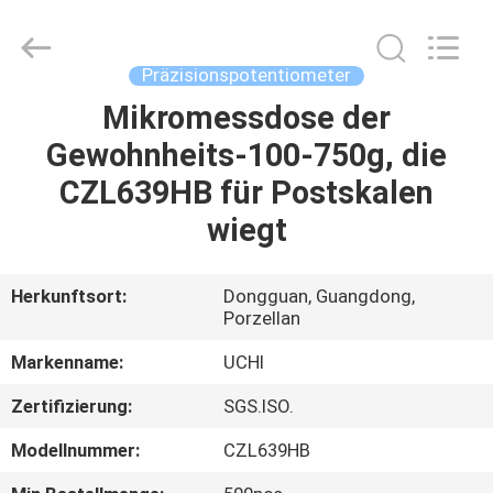
Guangdong
Uchi
Electronics
Co.,Ltd.
All
Präzisionspotentiometer
Rights
Reserved.
Mikromessdose der
HAUS
Gewohnheits-100-750g, die
PRODUKTE
CZL639HB für Postskalen
wiegt
VR-
SHOW
Herkunftsort:
Dongguan, Guangdong,
Porzellan
ÜBER
Markenname:
UCHI
UNS
Zertifizierung:
SGS.ISO.
Modellnummer:
CZL639HB
FABRIK-