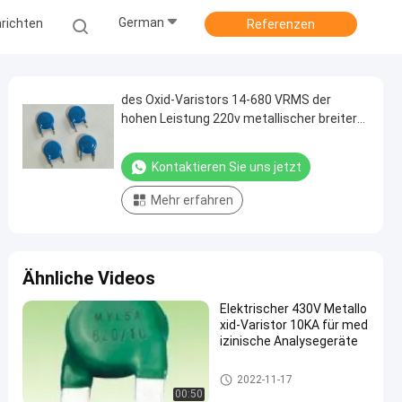
German
richten
Referenzen
des Oxid-Varistors 14-680 VRMS der
hohen Leistung 220v metallischer breiter
Spannungsbereich
Kontaktieren Sie uns jetzt
Mehr erfahren
Ähnliche Videos
Elektrischer 430V Metallo
xid-Varistor 10KA für med
izinische Analysegeräte
Metalloxid-Varistor
2022-11-17
00:50