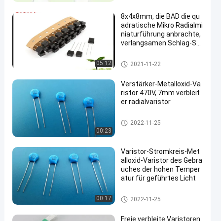
8x4x8mm, die BAD die qu
adratische Mikro Radialmi
niaturführung anbrachte,
verlangsamen Schlag-Su
bminiature Sicherung T8
A 250V
Metalloxid-Varistor
05:12
2021-11-22
Verstärker-Metalloxid-Va
ristor 470V, 7mm verbleit
er radialvaristor
Metalloxid-Varistor
2022-11-25
00:23
Varistor-Stromkreis-Met
alloxid-Varistor des Gebra
uches der hohen Temper
atur für geführtes Licht
Metalloxid-Varistor
00:17
2022-11-25
Freie verbleite Varistoren