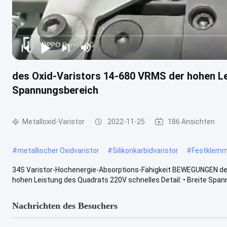
des Oxid-Varistors 14-680 VRMS der hohen Lei
Spannungsbereich
Metalloxid-Varistor
2022-11-25
186 Ansichten
#
metallischer Oxidvaristor
#
Silikonkarbidvaristor
#
Festklemm
34S Varistor-Hochenergie-Absorptions-Fähigkeit BEWEGUNGEN der
hohen Leistung des Quadrats 220V schnelles Detail: • Breite Spann
Nachrichten des Besuchers