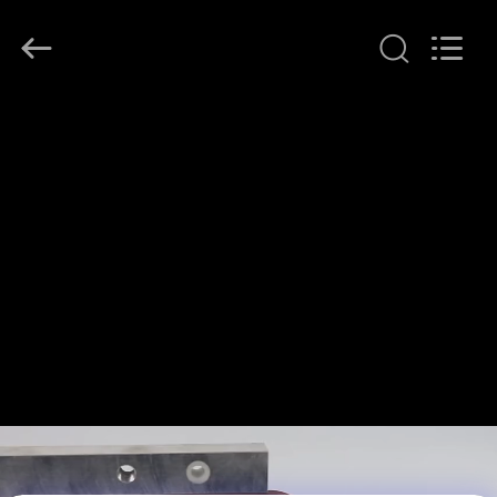
Guangdong
Uchi
Electronics
Co.,Ltd.
All
Rights
Reserved.
HAUS
PRODUKTE
VR-
SHOW
ÜBER
UNS
FABRIK-