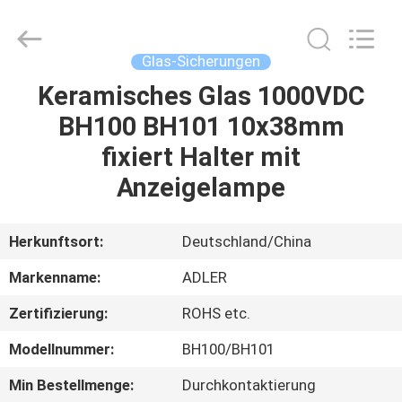
Guangdong
Uchi
Electronics
Co.,Ltd.
All
Glas-Sicherungen
Rights
Reserved.
Keramisches Glas 1000VDC
HAUS
BH100 BH101 10x38mm
PRODUKTE
fixiert Halter mit
Anzeigelampe
VR-
SHOW
Herkunftsort:
Deutschland/China
Markenname:
ADLER
ÜBER
Zertifizierung:
ROHS etc.
UNS
Modellnummer:
BH100/BH101
FABRIK-
Min Bestellmenge:
Durchkontaktierung