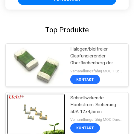
Top Produkte
Halogen/bleifreier
Glasfungierender
Oberflächenberg der
sicherungs-1206 schnell
Verhandlungsfähig MOQ:1 Spule
fixiert
KONTAKT
Schnellwirkende
Hochstrom-Sicherung
50A 12x4,5mm
Verhandlungsfähig MOQ:Durchkontaktierung
KONTAKT