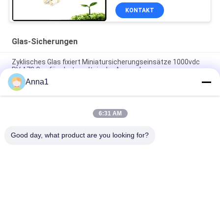
KONTAKT
Glas-Sicherungen
Zyklisches Glas fixiert Miniatursicherungseinsätze 1000vdc
PV A73 Gpv für photo-voltaische Anwendung
Anna1
Verlangsamen 476 Reihen SMD1140 Schlag-Oberflächenberg
Pico-Sicherung 1A 250VAC 400VDC für LED-Beleuchtung
6:31 AM
Hochspannung 5,500 Verzögerungs-keramische Sicherung
der Reihen-Glasrohr-Sicherungs-500V für Stromversorgung
Good day, what product are you looking for?
Beliebte Kategorien
Alle
Metalloxid-Varistor
SMD-Varistor
Thermisch 
Flüssigkeitskühlungs-