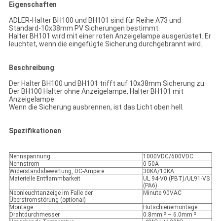
Eigenschaften
ADLER-Halter BH100 und BH101 sind für Reihe A73 und
Standard-10x38mm PV Sicherungen bestimmt.
Halter BH101 wird mit einer roten Anzeigelampe ausgerüstet. Er
leuchtet, wenn die eingefügte Sicherung durchgebrannt wird.
Beschreibung
Der Halter BH100 und BH101 trifft auf 10x38mm Sicherung zu.
Der BH100 Halter ohne Anzeigelampe, Halter BH101 mit
Anzeigelampe.
Wenn die Sicherung ausbrennen, ist das Licht oben hell.
Spezifikationen
Nennspannung
1000VDC/600VDC
Nennstrom
0-50A
Widerstandsbewertung, DC-Ampere
30KA/10KA
Materielle Entflammbarkeit
UL 94-V0 (PBT)/UL91-VS
(PA6)
Neonleuchtanzeige im Falle der
Minute 90VAC
Überstromstörung (optional)
Montage
Hutschienemontage
Drahtdurchmesser
0.8mm ² – 6.0mm ²