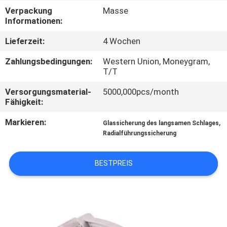
AUSFLUG
Verpackung
Masse
Informationen:
QUALITÄTSKONTROLLE
Lieferzeit:
4 Wochen
Zahlungsbedingungen:
Western Union, Moneygram,
TRETEN
T/T
SIE
Versorgungsmaterial-
5000,000pcs/month
Fähigkeit:
MIT
UNS
Markieren:
,
Glassicherung des langsamen Schlages
Radialführungssicherung
IN
VERBINDUNG
BESTPREIS
NACHRICHTEN
FORDERN