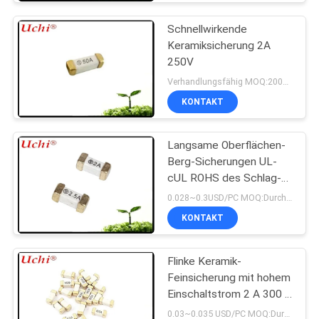
Schnellwirkende
Keramiksicherung 2A
250V
Verhandlungsfähig MOQ:2000 Stück
KONTAKT
Langsame Oberflächen-
Berg-Sicherungen UL-
cUL ROHS des Schlag-
SMD 1808 T 2A 125V
0.028~0.3USD/PC MOQ:Durchkontaktierung
REICHWEITE CQC
KONTAKT
Flinke Keramik-
Feinsicherung mit hohem
Einschaltstrom 2 A 300 V
6,1 x 2,5 mm SSF1200
0.03~0.035 USD/PC MOQ:Durchkontaktierung