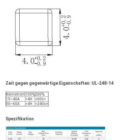
Zeit gegen gegenwärtige Eigenschaften: UL-248-14
Nennstrom
100%
200%
15~40A
>4H
<60s>
50~60A
>4H
<240s>
Spezifikation