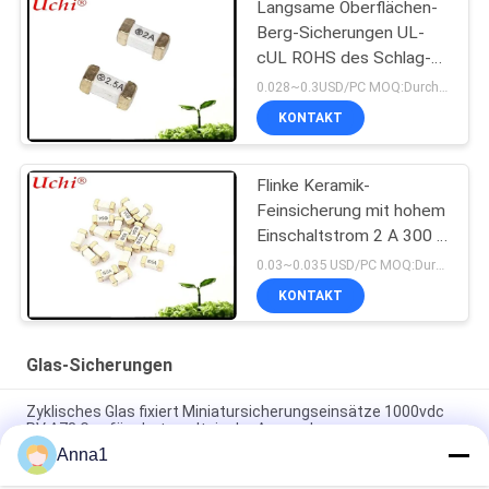
Langsame Oberflächen-
Berg-Sicherungen UL-
cUL ROHS des Schlag-
SMD 1808 T 2A 125V
0.028~0.3USD/PC MOQ:Durchkontaktierung
REICHWEITE CQC
KONTAKT
Flinke Keramik-
Feinsicherung mit hohem
Einschaltstrom 2 A 300 V
6,1 x 2,5 mm SSF1200
0.03~0.035 USD/PC MOQ:Durchkontaktierung
KONTAKT
Glas-Sicherungen
Zyklisches Glas fixiert Miniatursicherungseinsätze 1000vdc
PV A73 Gpv für photo-voltaische Anwendung
Anna1
Verlangsamen 476 Reihen SMD1140 Schlag-Oberflächenberg