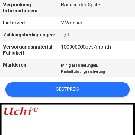
AUSFLUG
Verpackung
Band in der Spule
Informationen:
QUALITÄTSKONTROLLE
Lieferzeit:
2 Wochen
Zahlungsbedingungen:
T/T
TRETEN
Versorgungsmaterial-
100000000pcs/month
SIE
Fähigkeit:
MIT
Markieren:
,
Miniglassicherungen
UNS
Radialführungssicherung
IN
BESTPREIS
VERBINDUNG
NACHRICHTEN
FORDERN