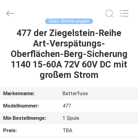
Guangdong
Uchi
Electronics
Co.,Ltd.
All
Glas-Sicherungen
Rights
Reserved.
477 der Ziegelstein-Reihe
HAUS
Art-Verspätungs-
PRODUKTE
Oberflächen-Berg-Sicherung
1140 15-60A 72V 60V DC mit
VR-
großem Strom
SHOW
Markenname:
Betterfuse
ÜBER
Modellnummer:
477
UNS
Min Bestellmenge:
1 Spule
FABRIK-
Preis:
TBA