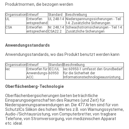
Produktnormen, die bezogen werden
Organisation
Entwurf
Standard
Beschreibung
UL
Entworfen
UL 248-14
Niederspannungssicherungen - Teil
entsprechend
14: Zusätzliche Sicherungen
CSA
Entworfen
Nr. 248,14
Schwachstromsicherungen - Teil 14:
entsprechend
CSA22.2
Zusätzliche Sicherungen
Anwendungsstandards
Anwendungsstandards, wo das Produkt benutzt werden kann
Organisation
Entwurf
Standard
Beschreibung
Iec
Entworfen für
IEC/UL
Iec 60950-1 umfasst den Grundbedarf
Anwendungs-
60950
für die Sicherheit der
ACC.
Informationstechnologieausrüstung.
Oberflächenberg-Technologie
Oberflächenbergsicherungen bieten beträchtliche
Einsparungseigenschaften des Raumes (und Zeit) für
Niederspannungsanwendungen an. Die 477 Arten sind für von
SchutzICs Silikon des hohen Wertes z.B. von Warnungssysteme,
Audio-/Sichtausrüstung, von Computerbretter, von tragbare
Telefone, von Stromversorgung, von medizinischen Apparat
etc. ideal.