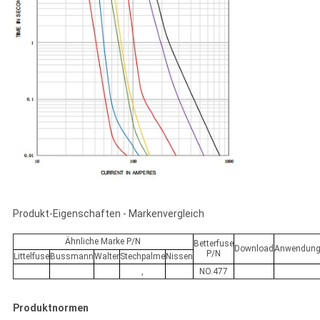
Produkt-Eigenschaften - Markenvergleich
Ähnliche Marke P/N
Betterfuse
Download
Anwendungs
P/N
Littelfuse
Bussmann
Walter
Stechpalme
Nissen
,
NO.477
Produktnormen