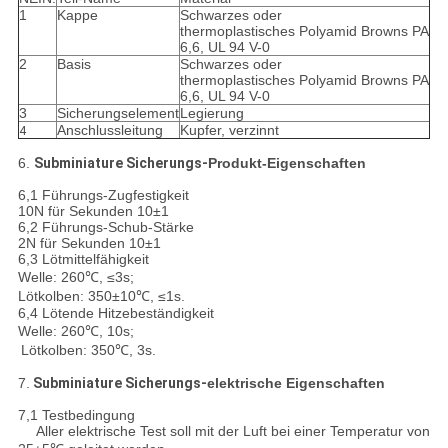
1
Kappe
Schwarzes oder
thermoplastisches Polyamid Browns PA
6,6, UL 94 V-0
2
Basis
Schwarzes oder
thermoplastisches Polyamid Browns PA
6,6, UL 94 V-0
3
Sicherungselement
Legierung
Anschlussleitung
Kupfer, verzinnt
4
6.
Subminiature Sicherungs-
Produkt-Eigenschaften
6,1 Führungs-Zugfestigkeit
10N für Sekunden 10±1
6,2 Führungs-Schub-Stärke
2N für Sekunden 10±1
6,3 Lötmittelfähigkeit
Welle: 260℃, ≤3s;
Lötkolben: 350±10℃, ≤1s.
6,4 Lötende Hitzebeständigkeit
Welle: 260℃, 10s;
Lötkolben: 350℃, 3s.
7.
Subminiature Sicherungs-
elektrische Eigenschaften
7,1 Testbedingung
Aller elektrische Test soll mit der Luft bei einer Temperatur von