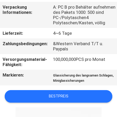
AUSFLUG
Verpackung
A: PC B pro Behälter aufnehmen
Informationen:
des Pakets 1000: 500 sind
PC-/Polytaschen4
QUALITÄTSKONTROLLE
Polytaschen/Kasten, völlig
Lieferzeit:
4~6 Tage
TRETEN
Zahlungsbedingungen:
&Western Verband T/T u.
SIE
Paypals
MIT
Versorgungsmaterial-
100,000,000PCS pro Monat
UNS
Fähigkeit:
IN
Markieren:
,
Glassicherung des langsamen Schlages
VERBINDUNG
Miniglassicherungen
BESTPREIS
NACHRICHTEN
FORDERN