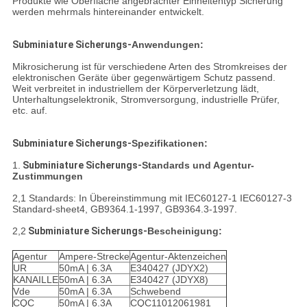
Produkte wie Oberfläche angebrachter Einheitentyp Sicherung
werden mehrmals hintereinander entwickelt.
Subminiature Sicherungs-
Anwendungen:
Mikrosicherung ist für verschiedene Arten des Stromkreises der
elektronischen Geräte über gegenwärtigem Schutz passend.
Weit verbreitet in industriellem der Körperverletzung lädt,
Unterhaltungselektronik, Stromversorgung, industrielle Prüfer,
etc. auf.
Subminiature Sicherungs-
Spezifikationen:
1.
Subminiature Sicherungs-
Standards und Agentur-
Zustimmungen
2,1 Standards: In Übereinstimmung mit IEC60127-1 IEC60127-3
Standard-sheet4, GB9364.1-1997, GB9364.3-1997.
2,2
Subminiature Sicherungs-
Bescheinigung:
Agentur
Ampere-Strecke
Agentur-Aktenzeichen
UR
50mA | 6.3A
E340427 (JDYX2)
KANAILLE
50mA | 6.3A
E340427 (JDYX8)
Vde
50mA | 6.3A
Schwebend
CQC
50mA | 6.3A
CQC11012061981