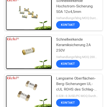
Schnellwirkende
Hochstrom-Sicherung
50A 12x4,5mm
Verhandlungsfähig MOQ:Durchkontaktierung
KONTAKT
Schnellwirkende
Keramiksicherung 2A
250V
Verhandlungsfähig MOQ:2000 Stück
KONTAKT
Langsame Oberflächen-
Berg-Sicherungen UL-
cUL ROHS des Schlag-
SMD 1808 T 2A 125V
0.028~0.3USD/PC MOQ:Durchkontaktierung
REICHWEITE CQC
KONTAKT