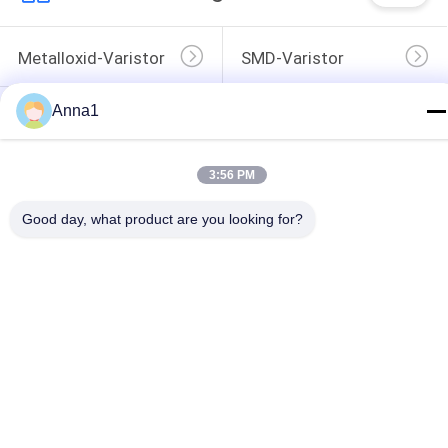
Metalloxid-Varistor
SMD-Varistor
Thermisch 
Flüssigkeitskühlungs-
Anna1
Geschützter 
Platte
Varistor
NTC-
NTC-Thermistor
3:56 PM
Temperaturfühler
Good day, what product are you looking for?
Rückstellbare 
Ptc-Thermistor
Sicherung PPTC