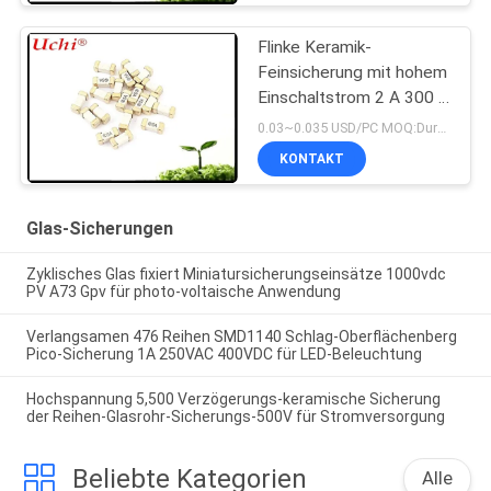
Flinke Keramik-
Feinsicherung mit hohem
Einschaltstrom 2 A 300 V
6,1 x 2,5 mm SSF1200
0.03~0.035 USD/PC MOQ:Durchkontaktierung
KONTAKT
Glas-Sicherungen
Zyklisches Glas fixiert Miniatursicherungseinsätze 1000vdc
PV A73 Gpv für photo-voltaische Anwendung
Verlangsamen 476 Reihen SMD1140 Schlag-Oberflächenberg
Pico-Sicherung 1A 250VAC 400VDC für LED-Beleuchtung
Hochspannung 5,500 Verzögerungs-keramische Sicherung
der Reihen-Glasrohr-Sicherungs-500V für Stromversorgung
Beliebte Kategorien
Alle