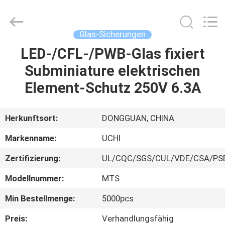
Guangdong
Uchi
Electronics
Co.,Ltd.
All
Glas-Sicherungen
Rights
Reserved.
LED-/CFL-/PWB-Glas fixiert
HAUS
Subminiature elektrischen
PRODUKTE
Element-Schutz 250V 6.3A
VR-
Herkunftsort:
DONGGUAN, CHINA
SHOW
Markenname:
UCHI
Zertifizierung:
UL/CQC/SGS/CUL/VDE/CSA/PS
ÜBER
Modellnummer:
MTS
UNS
Min Bestellmenge:
5000pcs
FABRIK-
Preis:
Verhandlungsfähig