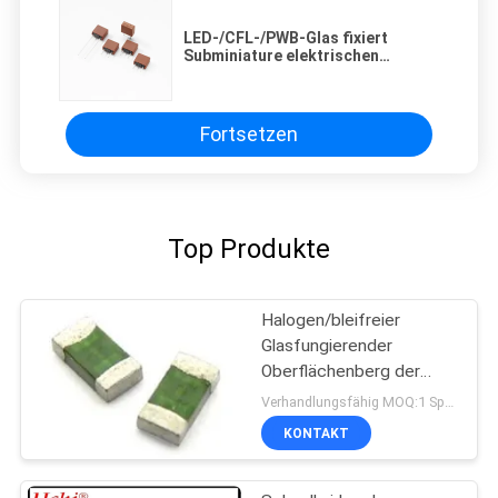
LED-/CFL-/PWB-Glas fixiert
Subminiature elektrischen
Element-Schutz 250V 6.3A
Fortsetzen
Top Produkte
Halogen/bleifreier
Glasfungierender
Oberflächenberg der
sicherungs-1206 schnell
Verhandlungsfähig MOQ:1 Spule
fixiert
KONTAKT