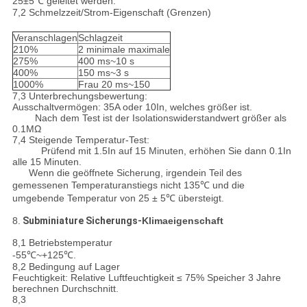
25±5℃ geleitet werden.
7,2 Schmelzzeit/Strom-Eigenschaft (Grenzen)
Veranschlagen
Schlagzeit
210%
2 minimale maximale
275%
400 ms~10 s
400%
150 ms~3 s
1000%
Frau 20 ms~150
7,3 Unterbrechungsbewertung:
Ausschaltvermögen: 35A oder 10In, welches größer ist.
Nach dem Test ist der Isolationswiderstandwert größer als
0.1ΜΩ
7,4 Steigende Temperatur-Test:
Prüfend mit 1.5In auf 15 Minuten, erhöhen Sie dann 0.1In
alle 15 Minuten.
Wenn die geöffnete Sicherung, irgendein Teil des
gemessenen Temperaturanstiegs nicht 135℃ und die
umgebende Temperatur von 25 ± 5℃ übersteigt.
8.
Subminiature Sicherungs-
Klimaeigenschaft
8,1 Betriebstemperatur
-55℃~+125℃.
8,2 Bedingung auf Lager
Feuchtigkeit: Relative Luftfeuchtigkeit ≤ 75% Speicher 3 Jahre
berechnen Durchschnitt.
8,3