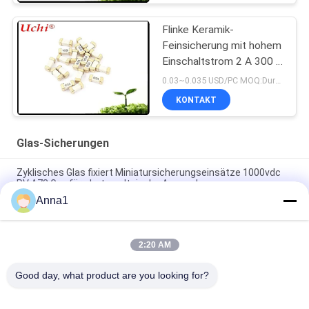
Flinke Keramik-
Feinsicherung mit hohem
Einschaltstrom 2 A 300 V
6,1 x 2,5 mm SSF1200
0.03~0.035 USD/PC MOQ:Durchkontaktierung
KONTAKT
Glas-Sicherungen
Zyklisches Glas fixiert Miniatursicherungseinsätze 1000vdc
PV A73 Gpv für photo-voltaische Anwendung
Anna1
Verlangsamen 476 Reihen SMD1140 Schlag-Oberflächenberg
Pico-Sicherung 1A 250VAC 400VDC für LED-Beleuchtung
2:20 AM
Hochspannung 5,500 Verzögerungs-keramische Sicherung
der Reihen-Glasrohr-Sicherungs-500V für Stromversorgung
Good day, what product are you looking for?
Beliebte Kategorien
Alle