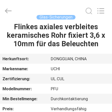
Guangdong
Uchi
Electronics
Co.,Ltd.
All
Glas-Sicherungen
Rights
Reserved.
Flinkes axiales verbleites
HAUS
keramisches Rohr fixiert 3,6 x
PRODUKTE
10mm für das Beleuchten
VR-
Herkunftsort:
DONGGUAN, CHINA
SHOW
Markenname:
UCHI
Zertifizierung:
UL.CUL
ÜBER
Modellnummer:
PFU
UNS
Min Bestellmenge:
Durchkontaktierung
FABRIK-
Preis:
Verhandlungsfähig