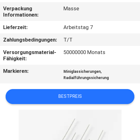
AUSFLUG
Verpackung
Masse
Informationen:
QUALITÄTSKONTROLLE
Lieferzeit:
Arbeitstag 7
Zahlungsbedingungen:
T/T
TRETEN
Versorgungsmaterial-
50000000 Monats
SIE
Fähigkeit:
MIT
Markieren:
,
Miniglassicherungen
UNS
Radialführungssicherung
IN
VERBINDUNG
BESTPREIS
NACHRICHTEN
FORDERN