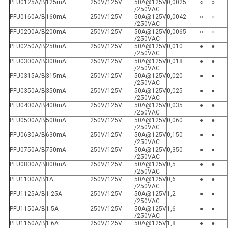
PFU0125A/B
125mA
250V/125V
50A@125V
0,0025
○
○
/250VAC
PFU0160A/B
160mA
250V/125V
50A@125V
0,0042
○
○
/250VAC
PFU0200A/B
200mA
250V/125V
50A@125V
0,0065
○
○
/250VAC
PFU0250A/B
250mA
250V/125V
50A@125V
0,010
●
●
/250VAC
PFU0300A/B
300mA
250V/125V
50A@125V
0,018
●
●
/250VAC
PFU0315A/B
315mA
250V/125V
50A@125V
0,020
●
●
/250VAC
PFU0350A/B
350mA
250V/125V
50A@125V
0,025
●
●
/250VAC
PFU0400A/B
400mA
250V/125V
50A@125V
0,035
●
●
/250VAC
PFU0500A/B
500mA
250V/125V
50A@125V
0,060
●
●
/250VAC
PFU0630A/B
630mA
250V/125V
50A@125V
0,150
●
●
/250VAC
PFU0750A/B
750mA
250V/125V
50A@125V
0,350
●
●
/250VAC
PFU0800A/B
800mA
250V/125V
50A@125V
0,5
●
●
/250VAC
PFU1100A/B
1A
250V/125V
50A@125V
0,6
●
●
/250VAC
PFU1125A/B
1.25A
250V/125V
50A@125V
1,2
●
●
/250VAC
PFU1150A/B
1.5A
250V/125V
50A@125V
1,6
●
●
/250VAC
PFU1160A/B
1.6A
250V/125V
50A@125V
1,8
●
●