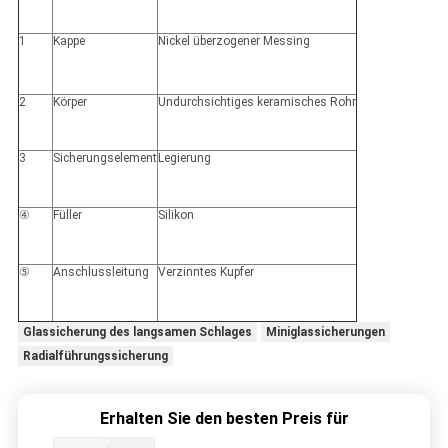
1
Kappe
Nickel überzogener Messing
2
Körper
Undurchsichtiges keramisches Rohr
3
Sicherungselement
Legierung
④
Füller
Silikon
⑤
Anschlussleitung
Verzinntes Kupfer
Glassicherung des langsamen Schlages
Miniglassicherungen
Radialführungssicherung
Erhalten Sie den besten Preis für