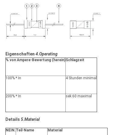
Eigenschaften
4.Operating
% von Ampere-Bewertung (herein)
Schlagzeit
100% * In
4 Stunden minimal
200% * In
sek 60 maximal
Details
5.Material
NEIN.
Teil-Name
Material