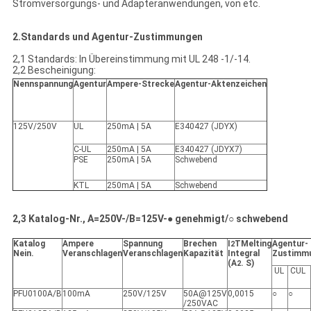
Stromversorgungs- und Adapteranwendungen, von etc.
2.Standards und Agentur-Zustimmungen
2,1 Standards: In Übereinstimmung mit UL 248 -1/-14.
2,2 Bescheinigung:
Nennspannung
Agentur
Ampere-Strecke
Agentur-Aktenzeichen
125V/250V
UL
250mA | 5A
E340427 (JDYX)
C-UL
250mA | 5A
E340427 (JDYX7)
PSE
250mA | 5A
Schwebend
KTL
250mA | 5A
Schwebend
2,3 Katalog-Nr., A=250V-/B=125V-● genehmigt/○ schwebend
Katalog
Ampere
Spannung
Brechen
I
TMelting
Agentur-
2
Nein.
Veranschlagen
Veranschlagen
Kapazität
Integral
Zustimm
(A
. S)
2
UL
CUL
PFU0100A/B
100mA
250V/125V
50A@125V
0,0015
○
○
/250VAC