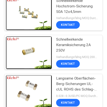
Schnellwirkende
Hochstrom-Sicherung
50A 12x4,5mm
Verhandlungsfähig MOQ:Durchkontaktierung
KONTAKT
Schnellwirkende
Keramiksicherung 2A
250V
Verhandlungsfähig MOQ:2000 Stück
KONTAKT
Langsame Oberflächen-
Berg-Sicherungen UL-
cUL ROHS des Schlag-
SMD 1808 T 2A 125V
0.028~0.3USD/PC MOQ:Durchkontaktierung
REICHWEITE CQC
KONTAKT