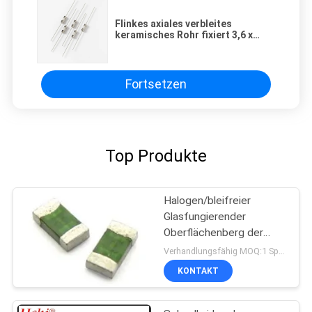
Flinkes axiales verbleites
keramisches Rohr fixiert 3,6 x
10mm für das Beleuchten
Fortsetzen
Top Produkte
Halogen/bleifreier
Glasfungierender
Oberflächenberg der
sicherungs-1206 schnell
Verhandlungsfähig MOQ:1 Spule
fixiert
KONTAKT