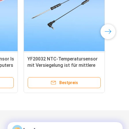
sor Is
YF20032 NTC-Temperatursensor
LJ2
puters
mit Versiegelung ist für mittlere
Tem
und niedrige Trocknungsöfen
The
geeignet
gee
Bestpreis
Mailen Sie uns