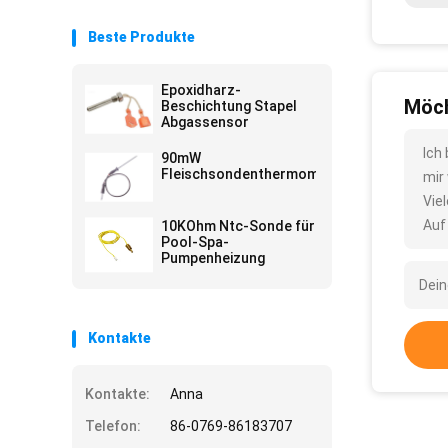
Beste Produkte
Epoxidharz-
Möch
Beschichtung Stapel
Abgassensor
Ich
90mW
Fleischsondenthermometer
mir
Vie
Auf
10KOhm Ntc-Sonde für
Pool-Spa-
Pumpenheizung
Kontakte
Kontakte:
Anna
Telefon:
86-0769-86183707