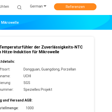
German
ichten
Referenzen
 Mikrowelle
Temperaturfühler der Zuverlässigkeits-NTC
 Hitze-Induktion für Mikrowelle
tdetails:
ftsort:
Dongguan, Guangdong, Porzellan
nname:
UCHI
zierung:
SGS
lnummer:
Spezielles Projekt
g und Versand AGB:
stellmenge:
1000