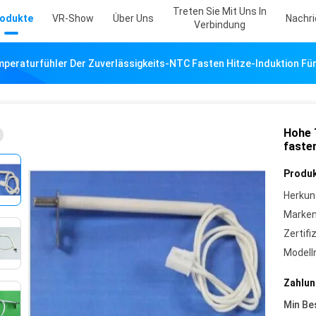
Treten Sie Mit Uns In
odukte
VR-Show
Über Uns
Nachr
Verbindung
peraturfühler Der Zuverlässigkeits-NTC Fasten Hitze-Induktion Für
Hohe 
fasten
Produk
Herkun
Marke
Zertifi
Model
Zahlun
Min Be