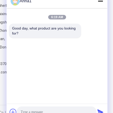
Anna1
heit 2,
ixing-
6:19 AM
ngsheng-
Good day, what product are you looking 
 Zhongshan
for?
an,
Senden Sie
ongs, Shilong
83707
.com
.,Ltd. All Rights Reserved.