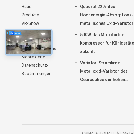
Haus
Quadrat 220v des
Produkte
Hochenergie-Absorptions-
VR-Show
metallisches Oxid-Varistor
Über uns
34S
500W, das Mikroturbo-
Nachrichten
kompressor für Kühlgeräte
Seitenverzeichnis
abkühlt
Mobile Seite
Varistor-Stromkreis-
Datenschutz-
Metalloxid-Varistor des
Bestimmungen
Gebrauches der hohen
Temperatur für geführtes L
CHINA Gut QUALITÄT Metallo