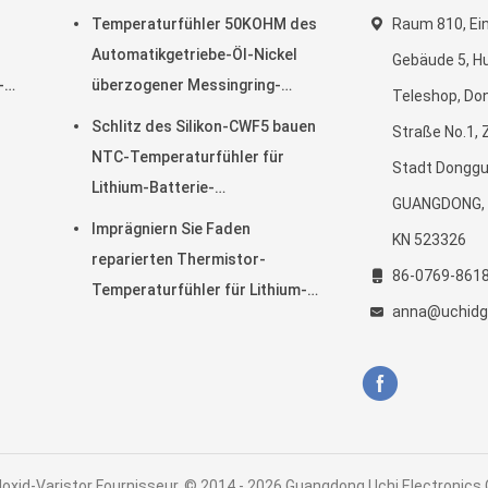
Temperaturfühler 50KOHM des
Raum 810, Ein
Automatikgetriebe-Öl-Nickel
Gebäude 5, Hu
-
überzogener Messingring-
Teleshop, Do
Ansatz-Faden-NTC
Schlitz des Silikon-CWF5 bauen
Straße No.1,
NTC-Temperaturfühler für
Stadt Donggu
Lithium-Batterie-
GUANGDONG, D
Temperaturüberwachungs-
Imprägniern Sie Faden
KN 523326
Modul zusammen
reparierten Thermistor-
86-0769-861
Temperaturfühler für Lithium-
anna@uchidg
icht
Batterie
xid-Varistor Fournisseur. © 2014 - 2026 Guangdong Uchi Electronics Co