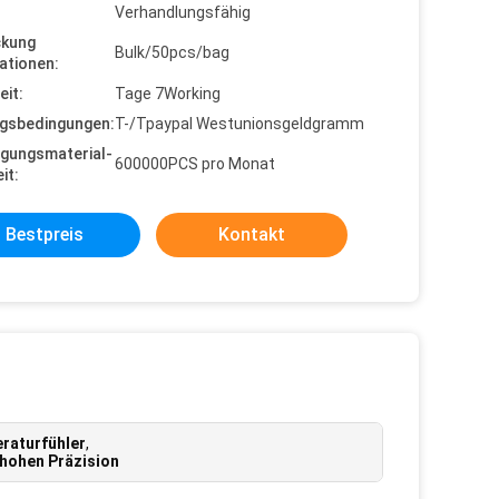
Verhandlungsfähig
ckung
Bulk/50pcs/bag
ationen:
eit:
Tage 7Working
gsbedingungen:
T-/Tpaypal Westunionsgeldgramm
gungsmaterial-
600000PCS pro Monat
it:
Bestpreis
Kontakt
aturfühler
,
 hohen Präzision