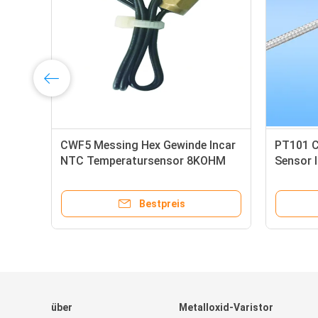
CWF5 Messing Hex Gewinde Incar
PT101 
NTC Temperatursensor 8KOHM
Sensor I
1% Für Auto Temperaturregelung
Homes
Modul
Bestpreis
über
Metalloxid-Varistor