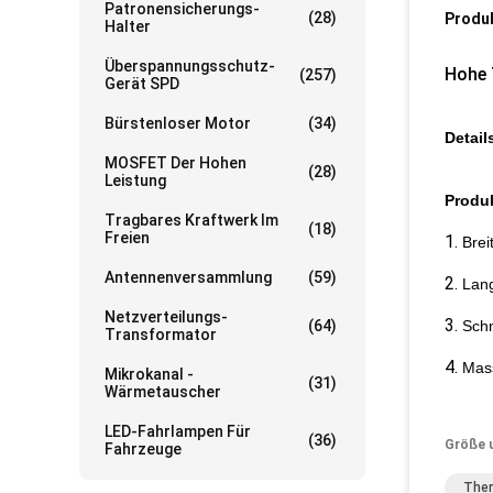
Patronensicherungs-
(28)
Produ
Halter
Überspannungsschutz-
Hohe 
(257)
Gerät SPD
Bürstenloser Motor
(34)
Detail
MOSFET Der Hohen
(28)
Leistung
Produ
Tragbares Kraftwerk Im
(18)
Freien
1.
Brei
Antennenversammlung
(59)
2.
Lang
Netzverteilungs-
3.
(64)
Schn
Transformator
4.
Mass
Mikrokanal -
(31)
Wärmetauscher
LED-Fahrlampen Für
(36)
Größe 
Fahrzeuge
Ther