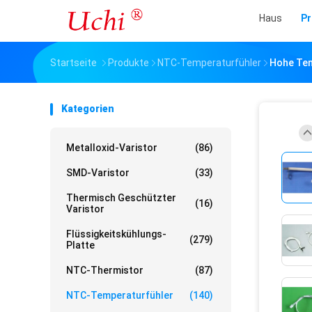
Haus
Pr
Startseite
Produkte
NTC-Temperaturfühler
Hohe Tem
Kategorien
Metalloxid-Varistor
(86)
SMD-Varistor
(33)
Thermisch Geschützter
(16)
Varistor
Flüssigkeitskühlungs-
(279)
Platte
NTC-Thermistor
(87)
NTC-Temperaturfühler
(140)