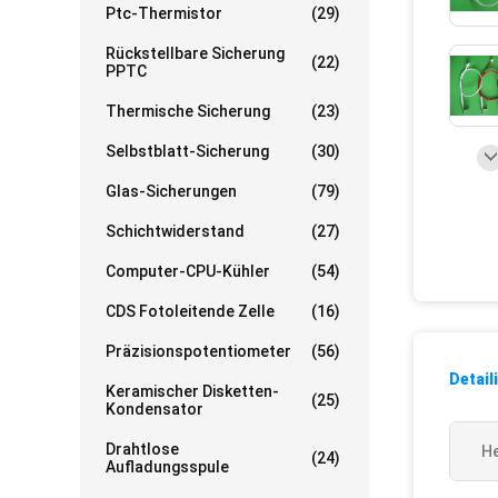
Ptc-Thermistor
(29)
Rückstellbare Sicherung
(22)
PPTC
Thermische Sicherung
(23)
Selbstblatt-Sicherung
(30)
Glas-Sicherungen
(79)
Schichtwiderstand
(27)
Computer-CPU-Kühler
(54)
CDS Fotoleitende Zelle
(16)
Präzisionspotentiometer
(56)
Detail
Keramischer Disketten-
(25)
Kondensator
Drahtlose
He
(24)
Aufladungsspule