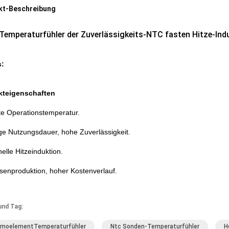
kt-Beschreibung
Temperaturfühler der Zuverlässigkeits-NTC fasten Hitze-Indu
s:
kteigenschaften
te Operationstemperatur.
e Nutzungsdauer, hohe Zuverlässigkeit.
elle Hitzeinduktion.
enproduktion, hoher Kostenverlauf.
und Tag:
moelementTemperaturfühler
Ntc Sonden-Temperaturfühler
H