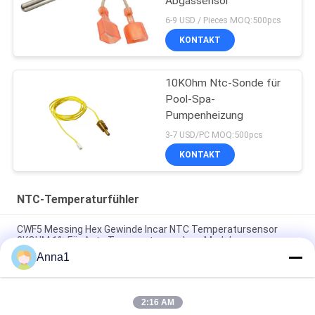
Abgassensor
6-9 USD / Pieces MOQ:500pcs
KONTAKT
10KOhm Ntc-Sonde für
Pool-Spa-
Pumpenheizung
3-7 USD/PC MOQ:500pcs
KONTAKT
NTC-Temperaturfühler
CWF5 Messing Hex Gewinde Incar NTC Temperatursensor
8KOHM 1% Für Auto Temperaturregelung Modul
Anna1
PT101 Custom NTC Temperature Sensor Is Suitable For
Smart Homes
2:16 AM
PT100 NTC Temperature Sensor Is Suitable For Notebook