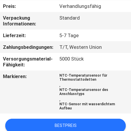
AUSFLUG
Preis:
Verhandlungsfähig
Verpackung
Standard
QUALITÄTSKONTROLLE
Informationen:
Lieferzeit:
5-7 Tage
TRETEN
Zahlungsbedingungen:
T/T, Western Union
SIE
Versorgungsmaterial-
5000 Stück
MIT
Fähigkeit:
UNS
Markieren:
NTC-Temperatursensor für
IN
Thermostattoiletten
,
VERBINDUNG
NTC-Temperatursensor des
Anschlusstyps
,
NTC-Sensor mit wasserdichtem
NACHRICHTEN
Aufbau
BESTPREIS
FORDERN