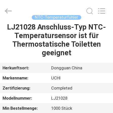
Guangdong
Uchi
Electronics
Co.,Ltd.
All
NTC-Temperaturfühler
Rights
Reserved.
LJ21028 Anschluss-Typ NTC-
HAUS
Temperatursensor ist für
PRODUKTE
Thermostatische Toiletten
geeignet
VR-
SHOW
Herkunftsort:
Dongguan China
Markenname:
UCHI
ÜBER
Zertifizierung:
Completed
UNS
Modellnummer:
LJ21028
FABRIK-
Min Bestellmenge:
1000 Stück