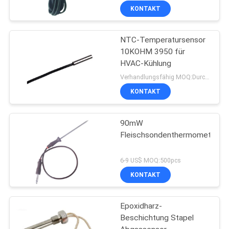
KONTAKT
NTC-Temperatursensor
10KOHM 3950 für
HVAC-Kühlung
Verhandlungsfähig MOQ:Durchkontaktierung
KONTAKT
90mW
Fleischsondenthermometer
6-9 US$ MOQ:500pcs
KONTAKT
Epoxidharz-
Beschichtung Stapel