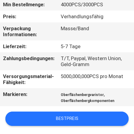
AUSFLUG
Min Bestellmenge:
4000PCS/3000PCS
Preis:
Verhandlungsfähig
QUALITÄTSKONTROLLE
Verpackung
Masse/Band
Informationen:
TRETEN
Lieferzeit:
5-7 Tage
SIE
Zahlungsbedingungen:
T/T, Paypal, Western Union,
MIT
Geld-Gramm
UNS
Versorgungsmaterial-
5000,000,000PCS pro Monat
IN
Fähigkeit:
VERBINDUNG
Markieren:
,
Oberflächenbergvaristor
Oberflächenbergkomponenten
NACHRICHTEN
BESTPREIS
FORDERN