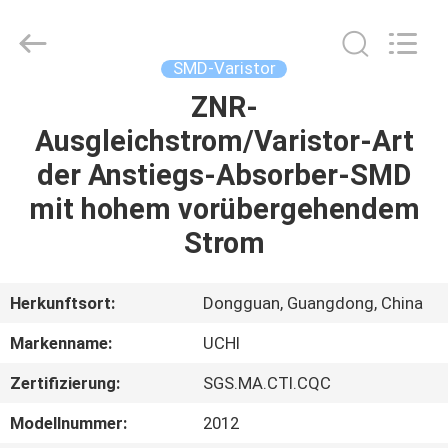
Guangdong
Uchi
Electronics
Co.,Ltd.
All
SMD-Varistor
Rights
Reserved.
ZNR-
HAUS
Ausgleichstrom/Varistor-Art
PRODUKTE
der Anstiegs-Absorber-SMD
mit hohem vorübergehendem
VR-
Strom
SHOW
Herkunftsort:
Dongguan, Guangdong, China
ÜBER
Markenname:
UCHI
UNS
Zertifizierung:
SGS.MA.CTI.CQC
FABRIK-
Modellnummer:
2012