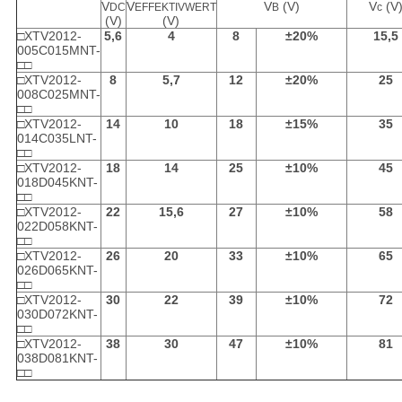
V
V
V
(V)
V
(V
DC
EFFEKTIVWERT
B
c
(V)
(V)
□XTV2012-
5,6
4
8
±20%
15,5
005C015MNT-
□□
□XTV2012-
8
5,7
12
±20%
25
008C025MNT-
□□
□XTV2012-
14
10
18
±15%
35
014C035LNT-
□□
□XTV2012-
18
14
25
±10%
45
018D045KNT-
□□
□XTV2012-
22
15,6
27
±10%
58
022D058KNT-
□□
□XTV2012-
26
20
33
±10%
65
026D065KNT-
□□
□XTV2012-
30
22
39
±10%
72
030D072KNT-
□□
□XTV2012-
38
30
47
±10%
81
038D081KNT-
□□