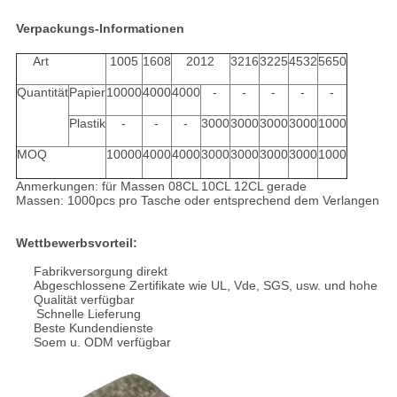
Verpackungs-Informationen
Art
1005
1608
2012
3216
3225
4532
5650
Quantität
Papier
10000
4000
4000
-
-
-
-
-
Plastik
-
-
-
3000
3000
3000
3000
1000
MOQ
10000
4000
4000
3000
3000
3000
3000
1000
Anmerkungen: für Massen 08CL 10CL 12CL gerade
Massen: 1000pcs pro Tasche oder entsprechend dem Verlangen
Wettbewerbsvorteil:
Fabrikversorgung direkt
Abgeschlossene Zertifikate wie UL, Vde, SGS, usw. und hohe
Qualität verfügbar
Schnelle Lieferung
Beste Kundendienste
Soem u. ODM verfügbar