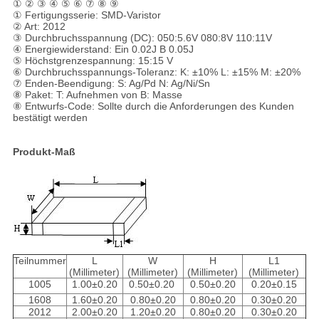
① ② ③ ④ ⑤ ⑥ ⑦ ⑧ ⑨
① Fertigungsserie: SMD-Varistor
② Art: 2012
③ Durchbruchsspannung (DC): 050:5.6V 080:8V 110:11V
④ Energiewiderstand: Ein 0.02J B 0.05J
⑤ Höchstgrenzespannung: 15:15 V
⑥ Durchbruchsspannungs-Toleranz: K: ±10% L: ±15% M: ±20%
⑦ Enden-Beendigung: S: Ag/Pd N: Ag/Ni/Sn
⑧ Paket: T: Aufnehmen von B: Masse
⑧ Entwurfs-Code: Sollte durch die Anforderungen des Kunden
bestätigt werden
Produkt-Maß
Teilnummer
L
W
H
L1
(Millimeter)
(Millimeter)
(Millimeter)
(Millimeter)
1005
1.00±0.20
0.50±0.20
0.50±0.20
0.20±0.15
1608
1.60±0.20
0.80±0.20
0.80±0.20
0.30±0.20
2012
2.00±0.20
1.20±0.20
0.80±0.20
0.30±0.20