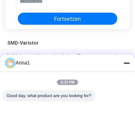
hohem vorübergehendem Strom
Fortsetzen
SMD-Varistor
Halbleitervorrichtung mit isoliertem Überspannungsmodus
(CM) /nicht isolierte LED-Treiber/Überspannungsschaltung
Anna1
Varistor 0.1W 0.25W 0.4W SMD, SMT-Metalloxid-Varistor
2:32 PM
Soem-Metalloxid-Varistoren, Varistor-Masse des Adapter-
Gebrauchs-0402 SMD
Good day, what product are you looking for?
Beliebte Kategorien
Alle
Metalloxid-Varistor
SMD-Varistor