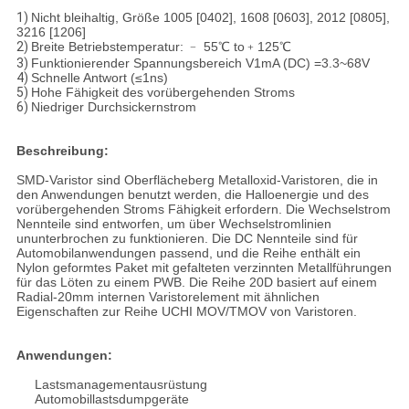
1)
Nicht bleihaltig, Größe 1005 [0402], 1608 [0603], 2012 [0805],
3216 [1206]
2)
Breite Betriebstemperatur: ﹣ 55℃ to﹢125℃
3)
Funktionierender Spannungsbereich V1mA (DC) =3.3~68V
4)
Schnelle Antwort (≤1ns)
5)
Hohe Fähigkeit des vorübergehenden Stroms
6)
Niedriger Durchsickernstrom
Beschreibung:
SMD-Varistor sind Oberflächeberg Metalloxid-Varistoren, die in
den Anwendungen benutzt werden, die Halloenergie und des
vorübergehenden Stroms Fähigkeit erfordern. Die Wechselstrom
Nennteile sind entworfen, um über Wechselstromlinien
ununterbrochen zu funktionieren. Die DC Nennteile sind für
Automobilanwendungen passend, und die Reihe enthält ein
Nylon geformtes Paket mit gefalteten verzinnten Metallführungen
für das Löten zu einem PWB. Die Reihe 20D basiert auf einem
Radial-20mm internen Varistorelement mit ähnlichen
Eigenschaften zur Reihe UCHI MOV/TMOV von Varistoren.
Anwendungen:
Lastsmanagementausrüstung
Automobillastsdumpgeräte