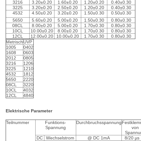
3216
3.20±0.20
1.60±0.20
1.20±0.20
0.40±0.30
3225
3.20±0.20
2.50±0.20
1.20±0.20
0.40±0.30
4532
4.50±0.20
3.20±0.20
1.50±0.30
0.50±0.30
5650
5.60±0.20
5.00±0.20
1.50±0.30
0.80±0.30
08CL
8.00±0.20
5.00±0.20
1.70±0.30
0.80±0.30
10CL
10.00±0.20
8.00±0.20
1.70±0.30
0.80±0.30
12CL
12.00±0.20
10.00±0.20
1.70±0.30
0.80±0.30
Metrisch
UVP
1005
0402
1608
0603
2012
0805
3216
1206
3225
1210
4532
1812
5650
2220
08CL
3220
10CL
4032
12CL
4840
Elektrische Parameter
Teilnummer
Funktions-
Durchbruchsspannung
Festkle
Spannung
von
Spannu
DC
Wechselstrom
@ DC 1mA
8/20 µs