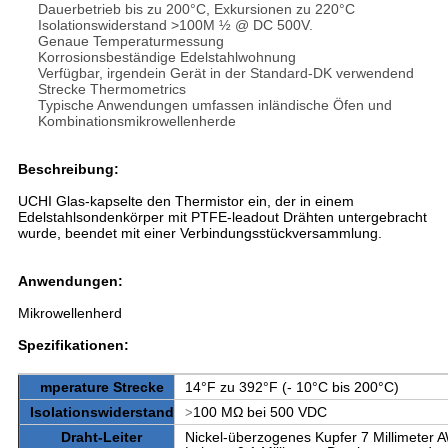
Dauerbetrieb bis zu 200°C, Exkursionen zu 220°C
Isolationswiderstand >100M ½ @ DC 500V.
Genaue Temperaturmessung
Korrosionsbeständige Edelstahlwohnung
Verfügbar, irgendein Gerät in der Standard-DK verwendend
Strecke Thermometrics
Typische Anwendungen umfassen inländische Öfen und
Kombinationsmikrowellenherde
Beschreibung:
UCHI Glas-kapselte den Thermistor ein, der in einem
Edelstahlsondenkörper mit PTFE-leadout Drähten untergebracht
wurde, beendet mit einer Verbindungsstückversammlung.
Anwendungen:
Mikrowellenherd
Spezifikationen:
mperature Strecke
14°F zu 392°F (- 10°C bis 200°C)
Isolationswiderstand
100 MΩ bei 500 VDC
>
Draht-Leiter
Nickel-überzogenes Kupfer 7 Millimeter 