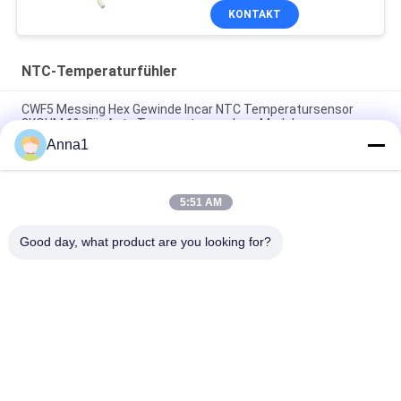
KONTAKT
NTC-Temperaturfühler
CWF5 Messing Hex Gewinde Incar NTC Temperatursensor
8KOHM 1% Für Auto Temperaturregelung Modul
Anna1
PT101 Custom NTC Temperature Sensor Is Suitable For
Smart Homes
5:51 AM
PT100 NTC Temperature Sensor Is Suitable For Notebook
Computers
Good day, what product are you looking for?
Beliebte Kategorien
Alle
Metalloxid-Varistor
SMD-Varistor
Thermisch 
Flüssigkeitskühlungs-
Geschützter 
Platte