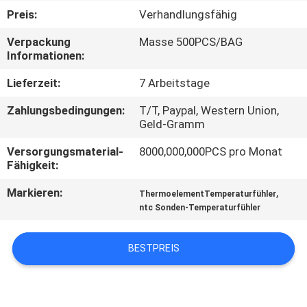
AUSFLUG
Preis:
Verhandlungsfähig
Verpackung
Masse 500PCS/BAG
QUALITÄTSKONTROLLE
Informationen:
Lieferzeit:
7 Arbeitstage
TRETEN
Zahlungsbedingungen:
T/T, Paypal, Western Union,
SIE
Geld-Gramm
MIT
Versorgungsmaterial-
8000,000,000PCS pro Monat
UNS
Fähigkeit:
IN
Markieren:
,
ThermoelementTemperaturfühler
ntc Sonden-Temperaturfühler
VERBINDUNG
BESTPREIS
NACHRICHTEN
FORDERN