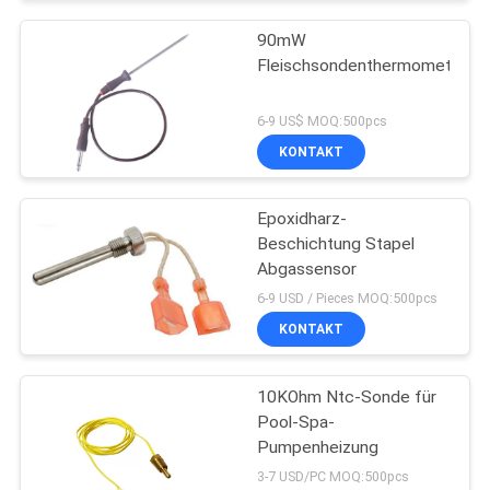
90mW
Fleischsondenthermometer
6-9 US$ MOQ:500pcs
KONTAKT
Epoxidharz-
Beschichtung Stapel
Abgassensor
6-9 USD / Pieces MOQ:500pcs
KONTAKT
10KOhm Ntc-Sonde für
Pool-Spa-
Pumpenheizung
3-7 USD/PC MOQ:500pcs