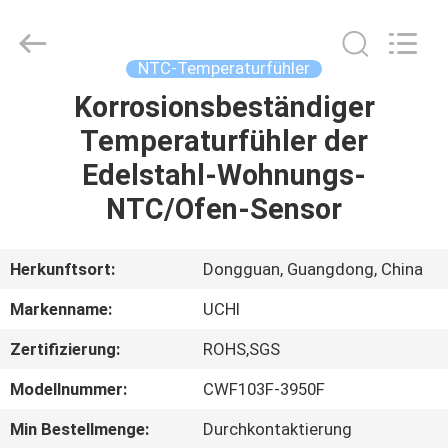
Guangdong
Uchi
Electronics
Co.,Ltd.
All
NTC-Temperaturfühler
Rights
Reserved.
Korrosionsbeständiger
HAUS
Temperaturfühler der
PRODUKTE
Edelstahl-Wohnungs-
NTC/Ofen-Sensor
VR-
SHOW
Herkunftsort:
Dongguan, Guangdong, China
Markenname:
UCHI
ÜBER
Zertifizierung:
ROHS,SGS
UNS
Modellnummer:
CWF103F-3950F
FABRIK-
Min Bestellmenge:
Durchkontaktierung