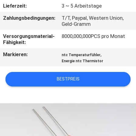
AUSFLUG
Lieferzeit:
3 ~ 5 Arbeitstage
Zahlungsbedingungen:
T/T, Paypal, Western Union,
QUALITÄTSKONTROLLE
Geld-Gramm
Versorgungsmaterial-
8000,000,000PCS pro Monat
TRETEN
Fähigkeit:
SIE
Markieren:
,
ntc Temperaturfühler
Energie ntc Thermistor
MIT
UNS
BESTPREIS
IN
VERBINDUNG
NACHRICHTEN
FORDERN