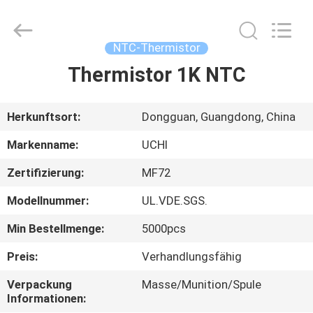
Guangdong
Uchi
Electronics
Co.,Ltd.
All
NTC-Thermistor
Rights
Reserved.
Thermistor 1K NTC
HAUS
PRODUKTE
Herkunftsort:
Dongguan, Guangdong, China
Markenname:
UCHI
VR-
Zertifizierung:
MF72
SHOW
Modellnummer:
UL.VDE.SGS.
ÜBER
Min Bestellmenge:
5000pcs
UNS
Preis:
Verhandlungsfähig
Verpackung
Masse/Munition/Spule
FABRIK-
Informationen: