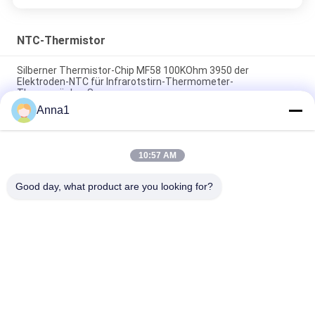
NTC-Thermistor
Silberner Thermistor-Chip MF58 100KOhm 3950 der
Elektroden-NTC für Infrarotstirn-Thermometer-
Thermosäulen-Sensor
Anna1
Plastikdes paket-MF54 Temperatur-Thermistor Dioden-der
Temperaturmessungs-NTC
10:57 AM
Keramischer Thermistor MF75-0.2/70 70A 0.2Ohm B2600
11500uF des Isolator-NTC mit Rand
Good day, what product are you looking for?
Beliebte Kategorien
Alle
Metalloxid-Varistor
SMD-Varistor
Thermisch 
Flüssigkeitskühlungs-
Geschützter 
Platte