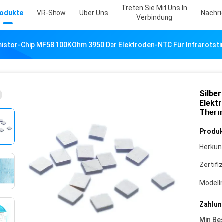
Treten Sie Mit Uns In
odukte
VR-Show
Über Uns
Nachr
Verbindung
mistor-Chip MF58 100KOhm 3950 Der Elektroden-NTC Für Infrarot
Silbe
Elekt
Therm
Produk
Herkun
Zertifi
Model
Zahlun
Min Be