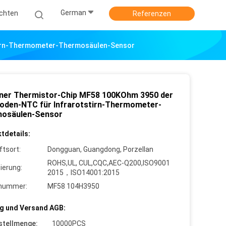
German
ichten
Referenzen
stirn-Thermometer-Thermosäulen-Sensor
rner Thermistor-Chip MF58 100KOhm 3950 der
roden-NTC für Infrarotstirn-Thermometer-
osäulen-Sensor
tdetails:
ftsort:
Dongguan, Guangdong, Porzellan
ROHS,UL, CUL,CQC,AEC-Q200,ISO9001
zierung:
2015，ISO14001:2015
lnummer:
MF58 104H3950
g und Versand AGB:
stellmenge:
10000PCS