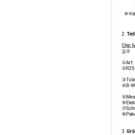
2.
Tei
Chi
①
②
①Art:
②R25:
③Tole
④B-We
⑤Mess
⑥Elekt
⑦Schw
⑧Pake
3.
Gr