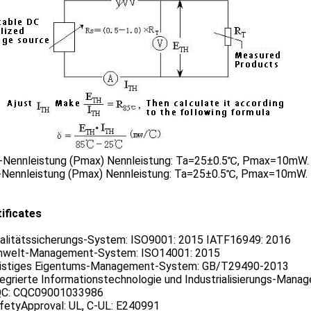
-Nennleistung (Pmax) Nennleistung: Ta=25±0.5℃, Pmax=10mW.
-Nennleistung (Pmax) Nennleistung: Ta=25±0.5℃, Pmax=10mW.
tificates
ualitätssicherungs-System: ISO9001: 2015 IATF16949: 2016
mwelt-Management-System: ISO14001: 2015
eistiges Eigentums-Management-System: GB/T29490-2013
ntegrierte Informationstechnologie und Industrialisierungs
QC: CQC09001033986
afetyApproval: UL, C-UL: E240991