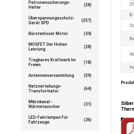
Patronensicherungs-
25
(28)
Halter
B-
Überspannungsschutz-
(257)
Gerät SPD
Sc
Bürstenloser Motor
(34)
Be
MOSFET Der Hohen
(28)
Leistung
Ab
Tragbares Kraftwerk Im
(18)
Freien
He
Antennenversammlung
(59)
Produ
Netzverteilungs-
(64)
Transformator
Mikrokanal -
Silbe
(31)
Wärmetauscher
Ther
LED-Fahrlampen Für
(36)
Fahrzeuge