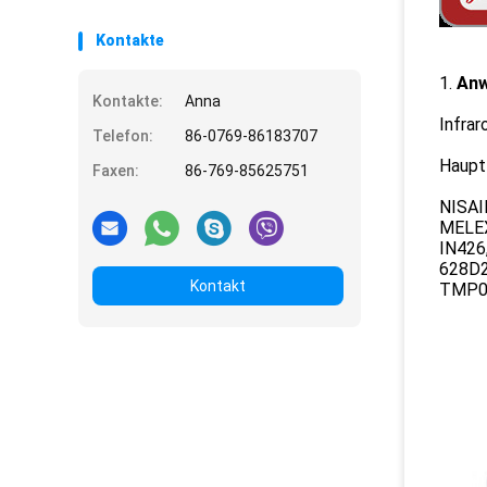
Kontakte
1.
An
Kontakte:
Anna
Infrar
Telefon:
86-0769-86183707
Haupt
Faxen:
86-769-85625751
NISAI
MELE
IN426
628D2
Kontakt
TMP00