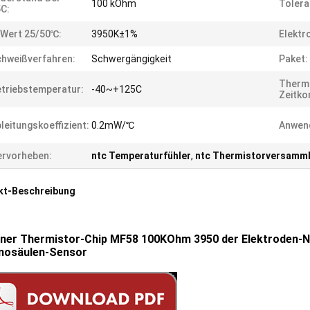
100 kOhm
Tolera
C:
Wert 25/50℃:
3950K±1%
Elektr
hweißverfahren:
Schwergängigkeit
Paket:
Therm
triebstemperatur:
-40~+125C
Zeitko
leitungskoeffizient:
0.2mW/℃
Anwen
rvorheben:
ntc Temperaturfühler
,
ntc Thermistorversamm
kt-Beschreibung
rner Thermistor-Chip MF58 100KOhm 3950 der Elektroden-N
mosäulen-Sensor