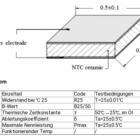
rom
Einzelteil
Code
Testbedingungen
Widerstand bei ℃ 25
R25
T=25±0.01℃
B-Wert
B25/50
Thermische Zeitkonstante
τ
50℃→25℃, im Öl
Ableitungskoeffizient
δ
Ta=25±0.5℃
Maximale Nennleistung
Pmax
Ta=25±0.5℃
Funktionierender Temp
/
/