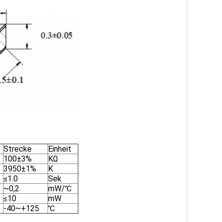
Strecke
Einheit
100±3%
KΩ
3950±1%
K
≤1.0
Sek
~0,2
mW/℃
≤10
mW
-40~+125
℃