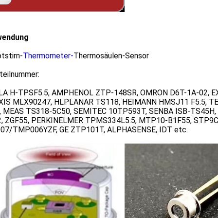
wendung
otstirn-
Thermometer-
Thermosäulen-Sensor
teilnummer:
LA H-TPSF5.5, AMPHENOL ZTP-148SR, OMRON D6T-1A-02, E
XIS MLX90247, HLPLANAR TS118, HEIMANN HMSJ11 F5.5, 
, MEAS TS318-5C50, SEMITEC 10TP593T, SENBA ISB-TS45H
, ZGF55, PERKINELMER TPMS334L5.5, MTP10-B1F55, STP9
7/TMP006YZF, GE ZTP101T, ALPHASENSE, IDT etc.