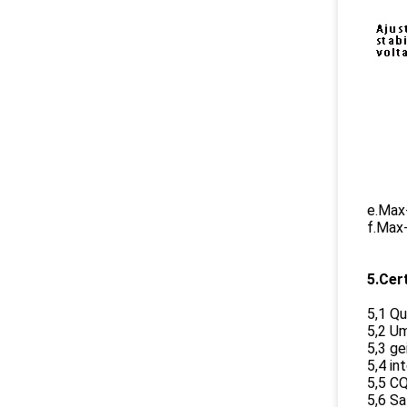
e.Max
f.Max
5.Cer
5,1 Q
5,2 U
5,3 g
5,4 i
5,5 C
5,6 S