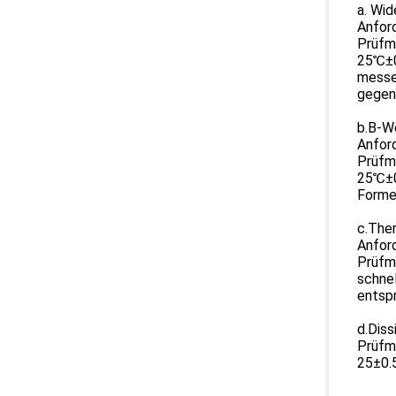
a. Wid
Anfor
Prüfm
25℃±0
messen
gegenw
b.B-W
Anfor
Prüfm
25℃±0
Formel
c.The
Anford
Prüfm
schnell
entsp
d.Diss
Prüfme
25±0.