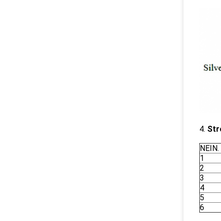
4.
St
NEIN.
1
2
3
4
5
6