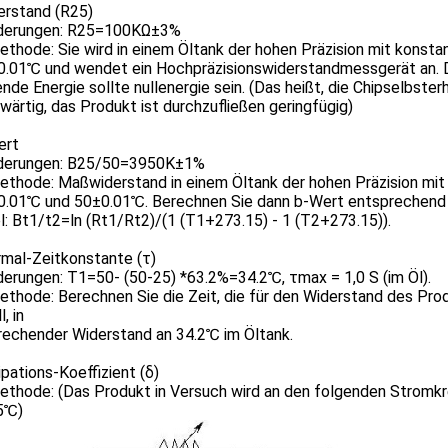
erstand (R25)
derungen: R25=100KΩ±3%
ethode: Sie wird in einem Öltank der hohen Präzision mit kons
.01℃ und wendet ein Hochpräzisionswiderstandmessgerät an. 
de Energie sollte nullenergie sein. (Das heißt, die Chipselbster
ärtig, das Produkt ist durchzufließen geringfügig)
ert
derungen: B25/50=3950K±1%
ethode: Maßwiderstand in einem Öltank der hohen Präzision mi
.01℃ und 50±0.01℃. Berechnen Sie dann b-Wert entsprechend
: Bt1/t2=ln (Rt1/Rt2)/(1 (T1+273.15) - 1 (T2+273.15)).
rmal-Zeitkonstante (τ)
erungen: T1=50- (50-25) *63.2%=34.2℃, τmax = 1,0 S (im Öl).
ethode: Berechnen Sie die Zeit, die für den Widerstand des Pr
, in
rechender Widerstand an 34.2℃ im Öltank.
ipations-Koeffizient (δ)
thode: (Das Produkt in Versuch wird an den folgenden Stromkre
5℃)