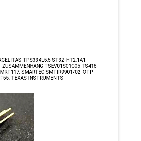
XCELITAS TPS334L5.5 ST32-HT2.1A1,
TE-ZUSAMMENHANG TSEV01S01C05 TS418-
, MRT117, SMARTEC SMTIR9901/02, OTP-
CF55, TEXAS INSTRUMENTS