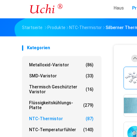
Haus
Pr
Startseite
Produkte
NTC-Thermistor
Silberner Ther
Kategorien
Metalloxid-Varistor
(86)
SMD-Varistor
(33)
Thermisch Geschützter
(16)
Varistor
Flüssigkeitskühlungs-
(279)
Platte
NTC-Thermistor
(87)
NTC-Temperaturfühler
(140)