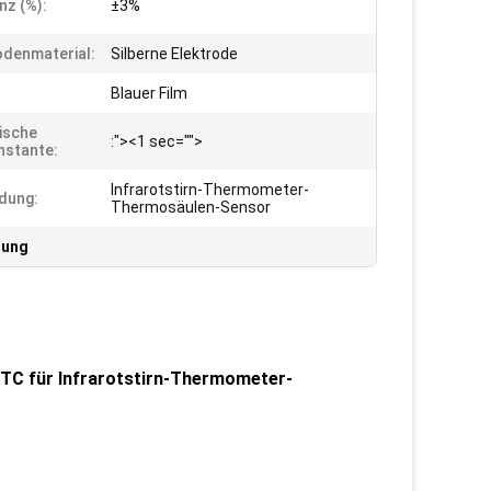
nz (%):
±3%
odenmaterial:
Silberne Elektrode
Blauer Film
ische
:"><1 sec="">
nstante:
Infrarotstirn-Thermometer-
dung:
Thermosäulen-Sensor
lung
TC für Infrarotstirn-Thermometer-