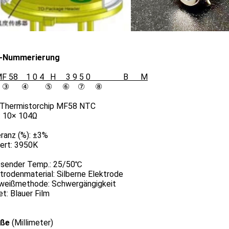
l-Nummerierung
p MF 58 1 0 4 H 3 9 5 0 B M
 ③ ④ ⑤ ⑥ ⑦ ⑧
 Thermistorchip MF58 NTC
 10× 104Ω
ranz (%): ±3%
rt: 3950K
ender Temp.: 25/50℃
rodenmaterial: Silberne Elektrode
eißmethode: Schwergängigkeit
t: Blauer Film
öße
(Millimeter)