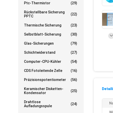
Ptc-Thermistor
(29)
Rückstellbare Sicherung
(22)
PPTC
Thermische Sicherung
(23)
Selbstblatt-Sicherung
(30)
Glas-Sicherungen
(79)
Schichtwiderstand
(27)
Computer-CPU-Kühler
(54)
CDS Fotoleitende Zelle
(16)
Präzisionspotentiometer
(56)
Keramischer Disketten-
Detail
(25)
Kondensator
Drahtlose
N
(24)
Aufladungsspule
Wi