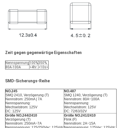
Zeit gegen gegenwärtige Eigenschaften
Nennspannung
100%
350%
80A-100A
>4hr
<10s>
SMD-Sicherungs-Reihe
NO.245
NO.487
SMQ 2410, Verzögerung (T)
SMQ 1240, Verzögerung (T)
Nennstrom: 250mA | 7A
Nennstrom: 80A~100A
Nennspannung:
Nennspannung:
Wechselstrom: 125V
Wechselstrom: 125V
DC: 125V
DC: 72/63/32V
Größe NO.244/2410
Größe NO.241/2410
Verzögerung (T)
Flink (F)
Nennstrom: 250mA~7A
Nennstrom: 2A~15A
Nennspannung: 125/250Vac; 125Vdc
Nennspannung: 125Vac; 125Vdc