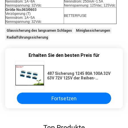
Nennstrom: 1A~8A
Nennstrom: 250mA~1.5A
Nennspannung: 32Vdc
Nennspannung: 125Vac; 125Vdc
Größe No.063/0603
Verzögerung (T)
BETTERFUSE
Nennstrom: 1A~5A
Nennspannung: 32Vdc
Glassicherung des langsamen Schlages
Miniglassicherungen
Radialführungssicherung
Erhalten Sie den besten Preis für
487 Sicherung 1245 80A 100A 32V
63V 72V 125V der Reihen-
SMQ1240 12.3x4.5mm Smd
Fortsetzen
Top Produkte