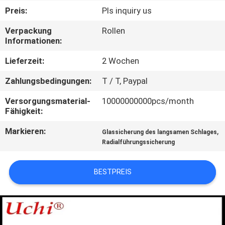
AUSFLUG
Preis:
Pls inquiry us
Verpackung
Rollen
QUALITÄTSKONTROLLE
Informationen:
Lieferzeit:
2 Wochen
TRETEN
Zahlungsbedingungen:
T / T, Paypal
SIE
Versorgungsmaterial-
10000000000pcs/month
MIT
Fähigkeit:
UNS
Markieren:
,
Glassicherung des langsamen Schlages
IN
Radialführungssicherung
VERBINDUNG
BESTPREIS
NACHRICHTEN
FORDERN