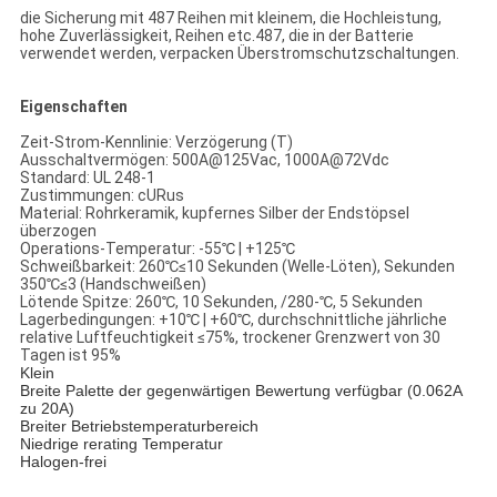
die Sicherung mit 487 Reihen mit kleinem, die Hochleistung,
hohe Zuverlässigkeit, Reihen etc.487, die in der Batterie
verwendet werden, verpacken Überstromschutzschaltungen.
Eigenschaften
Zeit-Strom-Kennlinie: Verzögerung (T)
Ausschaltvermögen: 500A@125Vac, 1000A@72Vdc
Standard: UL 248-1
Zustimmungen: cURus
Material: Rohrkeramik, kupfernes Silber der Endstöpsel
überzogen
Operations-Temperatur: -55℃ | +125℃
Schweißbarkeit: 260℃≤10 Sekunden (Welle-Löten), Sekunden
350℃≤3 (Handschweißen)
Lötende Spitze: 260℃, 10 Sekunden, /280-℃, 5 Sekunden
Lagerbedingungen: +10℃ | +60℃, durchschnittliche jährliche
relative Luftfeuchtigkeit ≤75%, trockener Grenzwert von 30
Tagen ist 95%
Klein
Breite Palette der gegenwärtigen Bewertung verfügbar (0.062A
zu 20A)
Breiter Betriebstemperaturbereich
Niedrige rerating Temperatur
Halogen-frei