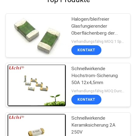
Halogen/bleifreier
Glasfungierender
Oberflächenberg der
sicherungs-1206 schnell
Verhandlungsfähig MOQ:1 Spule
fixiert
KONTAKT
Schnellwirkende
Hochstrom-Sicherung
50A 12x4,5mm
Verhandlungsfähig MOQ:Durchkontaktierung
KONTAKT
Schnellwirkende
Keramiksicherung 2A
250V