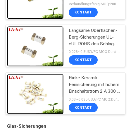
Verhandlungsfähig MOQ:2000 Stück
KONTAKT
Langsame Oberflächen-
Berg-Sicherungen UL-
cUL ROHS des Schlag-
SMD 1808 T 2A 125V
0.028~0.3USD/PC MOQ:Durchkontaktierung
REICHWEITE CQC
KONTAKT
Flinke Keramik-
Feinsicherung mit hohem
Einschaltstrom 2 A 300 V
6,1 x 2,5 mm SSF1200
0.03~0.035 USD/PC MOQ:Durchkontaktierung
KONTAKT
Glas-Sicherungen