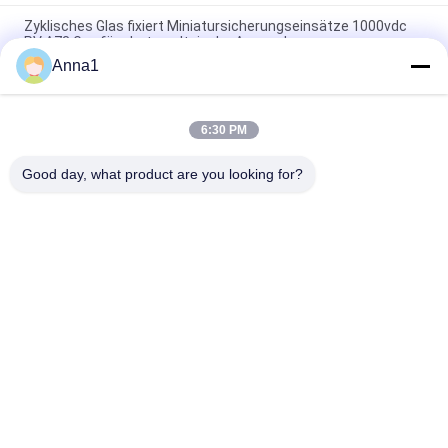
Zyklisches Glas fixiert Miniatursicherungseinsätze 1000vdc
PV A73 Gpv für photo-voltaische Anwendung
Anna1
Verlangsamen 476 Reihen SMD1140 Schlag-Oberflächenberg
Pico-Sicherung 1A 250VAC 400VDC für LED-Beleuchtung
6:30 PM
Hochspannung 5,500 Verzögerungs-keramische Sicherung
der Reihen-Glasrohr-Sicherungs-500V für Stromversorgung
Good day, what product are you looking for?
Beliebte Kategorien
Alle
Metalloxid-Varistor
SMD-Varistor
Thermisch 
Flüssigkeitskühlungs-
Geschützter 
Platte
Varistor
NTC-
NTC-Thermistor
Temperaturfühler