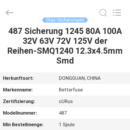
Guangdong
Uchi
Electronics
Co.,Ltd.
All
Glas-Sicherungen
Rights
Reserved.
487 Sicherung 1245 80A 100A
HAUS
32V 63V 72V 125V der
PRODUKTE
Reihen-SMQ1240 12.3x4.5mm
Smd
VR-
SHOW
Herkunftsort:
DONGGUAN, CHINA
Markenname:
Betterfuse
ÜBER
Zertifizierung:
cURus
UNS
Modellnummer:
487
FABRIK-
Min Bestellmenge:
1 Spule