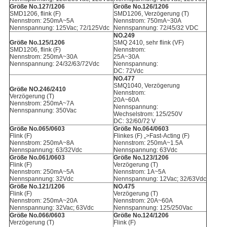
Größe No.127/1206
Größe No.126/1206
SMD1206, flink (F)
SMD1206, Verzögerung (T)
Nennstrom: 250mA~5A
Nennstrom: 750mA~30A
Nennspannung: 125Vac; 72/125Vdc
Nennspannung: 72/45/32 VDC
NO.249
Größe No.125/1206
SMQ 2410, sehr flink (VF)
SMD1206, flink (F)
Nennstrom:
Nennstrom: 250mA~30A
25A~30A
Nennspannung: 24/32/63/72Vdc
Nennspannung:
DC: 72Vdc
NO.477
SMQ1040, Verzögerung
Größe NO.246/2410
Nennstrom:
Verzögerung (T)
20A~60A
Nennstrom: 250mA~7A
Nennspannung:
Nennspannung: 350Vac
Wechselstrom: 125/250V
DC: 32/60/72 V
Größe No.065/0603
Größe No.064/0603
Flink (F)
Flinkes (F) „>Fast-Acting (F)
Nennstrom: 250mA~8A
Nennstrom: 250mA~1.5A
Nennspannung: 63/32Vdc
Nennspannung: 63Vdc
Größe No.061/0603
Größe No.123/1206
Flink (F)
Verzögerung (T)
Nennstrom: 250mA~5A
Nennstrom: 1A~5A
Nennspannung: 32Vdc
Nennspannung: 12Vac; 32/63Vdc
Größe No.121/1206
NO.475
Flink (F)
Verzögerung (T)
Nennstrom: 250mA~20A
Nennstrom: 20A~60A
Nennspannung: 32Vac; 63Vdc
Nennspannung: 125/250Vac
Größe No.066/0603
Größe No.124/1206
Verzögerung (T)
Flink (F)