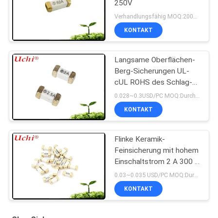
250V
Verhandlungsfähig MOQ:2000 Stück
KONTAKT
Langsame Oberflächen-
Berg-Sicherungen UL-
cUL ROHS des Schlag-
SMD 1808 T 2A 125V
0.028~0.3USD/PC MOQ:Durchkontaktierung
REICHWEITE CQC
KONTAKT
Flinke Keramik-
Feinsicherung mit hohem
Einschaltstrom 2 A 300 V
6,1 x 2,5 mm SSF1200
0.03~0.035 USD/PC MOQ:Durchkontaktierung
KONTAKT