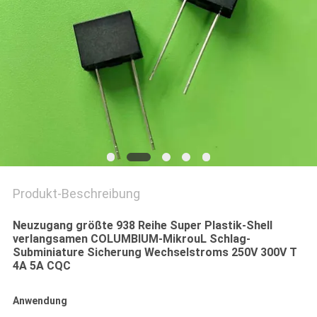
SIE EIN
ZITAT
SITEMAP
PRIVACY
POLICY
Produkt-Beschreibung
Neuzugang größte 938 Reihe Super Plastik-Shell
verlangsamen COLUMBIUM-MikrouL Schlag-
Subminiature Sicherung Wechselstroms 250V 300V T
4A 5A CQC
Anwendung