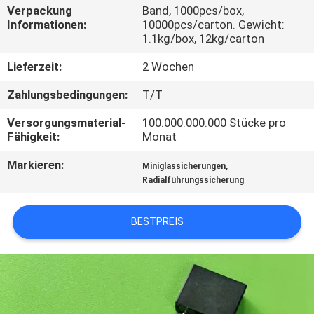
AUSFLUG
Verpackung
Band, 1000pcs/box,
Informationen:
10000pcs/carton. Gewicht:
1.1kg/box, 12kg/carton
QUALITÄTSKONTROLLE
Lieferzeit:
2 Wochen
Zahlungsbedingungen:
T/T
TRETEN
SIE
Versorgungsmaterial-
100.000.000.000 Stücke pro
Fähigkeit:
Monat
MIT
Markieren:
,
UNS
Miniglassicherungen
Radialführungssicherung
IN
VERBINDUNG
BESTPREIS
NACHRICHTEN
FORDERN