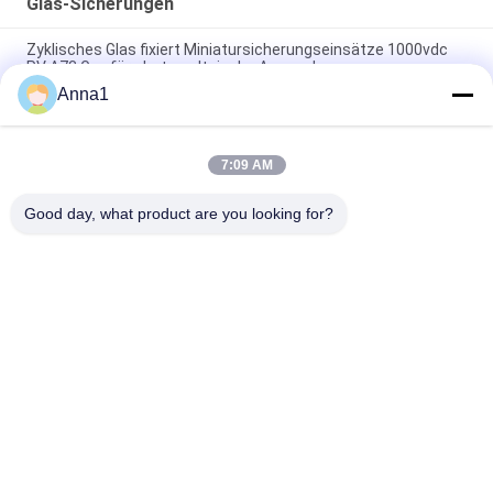
Glas-Sicherungen
Zyklisches Glas fixiert Miniatursicherungseinsätze 1000vdc
PV A73 Gpv für photo-voltaische Anwendung
Anna1
Verlangsamen 476 Reihen SMD1140 Schlag-Oberflächenberg
Pico-Sicherung 1A 250VAC 400VDC für LED-Beleuchtung
7:09 AM
Hochspannung 5,500 Verzögerungs-keramische Sicherung
der Reihen-Glasrohr-Sicherungs-500V für Stromversorgung
Good day, what product are you looking for?
Beliebte Kategorien
Alle
Metalloxid-Varistor
SMD-Varistor
Thermisch 
Flüssigkeitskühlungs-
Geschützter 
Platte
Varistor
NTC-
NTC-Thermistor
Temperaturfühler