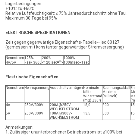
Lagerbedingungen:
+10℃ zu +60℃
Relative Luftfeuchtigkeit: ≤ 75% Jahresdurchschnitt ohne Tau,
Maximum 30 Tage bei 95%
ELEKTRISCHE SPEZIFIKATIONEN
Zeit gegen gegenwärtige Eigenschafts-Tabelle-- Iec 60127
(gemessen mit konstanter gegenwärtiger Stromversorgung)
Nennstrom
125%
200%
1000%
4A/5A
>sek 3600
<120 sec="">
100msec~1sec
Elektrische Eigenschaften
Nennstrom
Nennspannung
Ausschaltvermögen
Nominale
Spannungsabfall
En
Kälte
Maximal
Ab
Widerstand
(Millivolt)
Ma
(mΩ) ±30%
(m
4A
250V/300V
200A@250V-
18,0
300
15
WECHSELSTROM
5A
250V/300V
100A@300V-
13,5
300
15
WECHSELSTROM
Anmerkungen:
1. Zulässiger ununterbrochener Betriebsstrom ist ≤100% bei