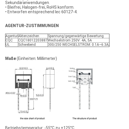
Sekundäranwendungen.
• Bleifrei, Halogen-frei, RoHS konform.
• Entworfen entsprechend Iec 60127-4.
AGENTUR-ZUSTIMMUNGEN
Agentur
Aktenzeichen
Spannung/gegenwärtige Bewertung
CQC
CQC18012203887
Wechselstrom 250V: 4A, 5A
UL
Schwebend
300/250 WECHSELSTROM: 0.1A~6.3A;
Maße
(Einheiten: Millimeter)
Betriebstemperatur: -55°C zu +125°C