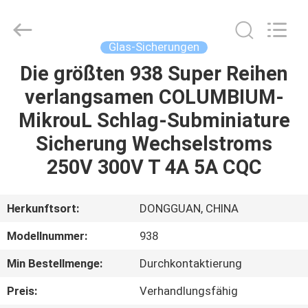
Guangdong
Uchi
Electronics
Co.,Ltd.
All
Glas-Sicherungen
Rights
Reserved.
Die größten 938 Super Reihen
HAUS
verlangsamen COLUMBIUM-
PRODUKTE
MikrouL Schlag-Subminiature
Sicherung Wechselstroms
VR-
250V 300V T 4A 5A CQC
SHOW
Herkunftsort:
DONGGUAN, CHINA
ÜBER
Modellnummer:
938
UNS
Min Bestellmenge:
Durchkontaktierung
FABRIK-
Preis:
Verhandlungsfähig