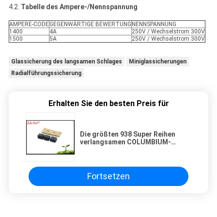
4.2.
Tabelle des Ampere-/Nennspannung
AMPERE-CODE
GEGENWÄRTIGE BEWERTUNG
NENNSPANNUNG
1400
4A
250V / Wechselstrom 300V
1500
5A
250V / Wechselstrom 300V
Glassicherung des langsamen Schlages
Miniglassicherungen
Radialführungssicherung
Erhalten Sie den besten Preis für
Die größten 938 Super Reihen
verlangsamen COLUMBIUM-
MikrouL Schlag-Subminiature
Sicherung Wechselstroms 250V
300V T 4A 5A CQC
Fortsetzen