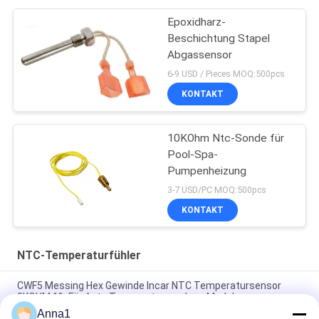
Epoxidharz-
Beschichtung Stapel
Abgassensor
6-9 USD / Pieces MOQ:500pcs
KONTAKT
10KOhm Ntc-Sonde für
Pool-Spa-
Pumpenheizung
3-7 USD/PC MOQ:500pcs
KONTAKT
NTC-Temperaturfühler
CWF5 Messing Hex Gewinde Incar NTC Temperatursensor
8KOHM 1% Für Auto Temperaturregelung Modul
Anna1