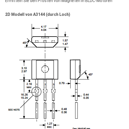
Ermitteln Sie den Pfosten von Magneten in BLDC-Motoren
2D Modell von A3144 (durch Loch)