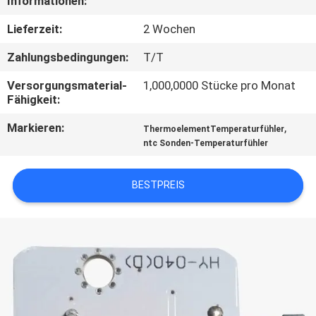
Informationen:
AUSFLUG
Lieferzeit:
2 Wochen
QUALITÄTSKONTROLLE
Zahlungsbedingungen:
T/T
Versorgungsmaterial-
1,000,0000 Stücke pro Monat
TRETEN
Fähigkeit:
SIE
Markieren:
,
ThermoelementTemperaturfühler
MIT
ntc Sonden-Temperaturfühler
UNS
BESTPREIS
IN
VERBINDUNG
NACHRICHTEN
FORDERN