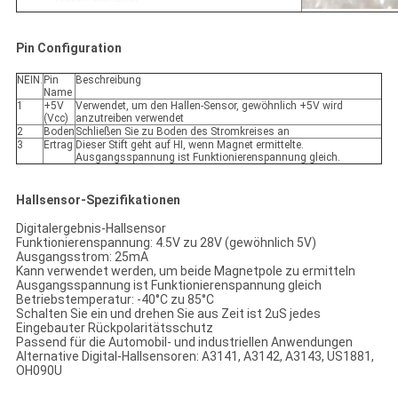
Pin Configuration
NEIN.
Pin
Beschreibung
Name
1
+5V
Verwendet, um den Hallen-Sensor, gewöhnlich +5V wird
(Vcc)
anzutreiben verwendet
2
Boden
Schließen Sie zu Boden des Stromkreises an
3
Ertrag
Dieser Stift geht auf HI, wenn Magnet ermittelte.
Ausgangsspannung ist Funktionierenspannung gleich.
Hallsensor-Spezifikationen
Digitalergebnis-Hallsensor
Funktionierenspannung: 4.5V zu 28V (gewöhnlich 5V)
Ausgangsstrom: 25mA
Kann verwendet werden, um beide Magnetpole zu ermitteln
Ausgangsspannung ist Funktionierenspannung gleich
Betriebstemperatur: -40°C zu 85°C
Schalten Sie ein und drehen Sie aus Zeit ist 2uS jedes
Eingebauter Rückpolaritätsschutz
Passend für die Automobil- und industriellen Anwendungen
Alternative Digital-Hallsensoren: A3141, A3142, A3143, US1881,
OH090U