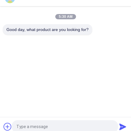
PT101 Custom NTC Temperature Sensor Is Suitable For
Smart Homes
5:30 AM
PT100 NTC Temperature Sensor Is Suitable For Notebook
Computers
Good day, what product are you looking for?
Beliebte Kategorien
Alle
Metalloxid-Varistor
SMD-Varistor
Thermisch 
Flüssigkeitskühlungs-
Geschützter 
Platte
Varistor
NTC-
NTC-Thermistor
Temperaturfühler
Rückstellbare 
Ptc-Thermistor
Sicherung PPTC
Fordern Sie ein Angebot