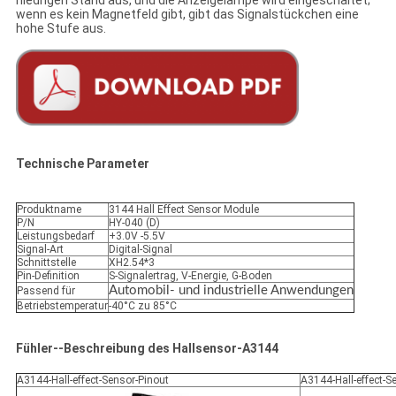
niedrigen Stand aus, und die Anzeigelampe wird eingeschaltet;
wenn es kein Magnetfeld gibt, gibt das Signalstückchen eine
hohe Stufe aus.
Technische Parameter
Produktname
3144 Hall Effect Sensor Module
P/N
HY-040 (D)
Leistungsbedarf
+3.0V -5.5V
Signal-Art
Digital-Signal
Schnittstelle
XH2.54*3
Pin-Definition
S-Signalertrag, V-Energie, G-Boden
Automobil- und industrielle Anwendungen
Passend für
Betriebstemperatur
-40°C zu 85°C
Fühler--Beschreibung des Hallsensor-A3144
A3144-Hall-effect-Sensor-Pinout
A3144-Hall-effect-S