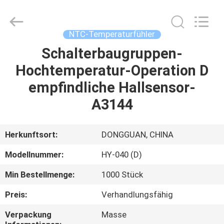
Guangdong
Uchi
Electronics
Co.,Ltd.
All
NTC-Temperaturfühler
Rights
Reserved.
Schalterbaugruppen-
HAUS
Hochtemperatur-Operation D
PRODUKTE
empfindliche Hallsensor-
A3144
VR-
SHOW
Herkunftsort:
DONGGUAN, CHINA
Modellnummer:
HY-040 (D)
ÜBER
Min Bestellmenge:
1000 Stück
UNS
Preis:
Verhandlungsfähig
FABRIK-
Verpackung
Masse