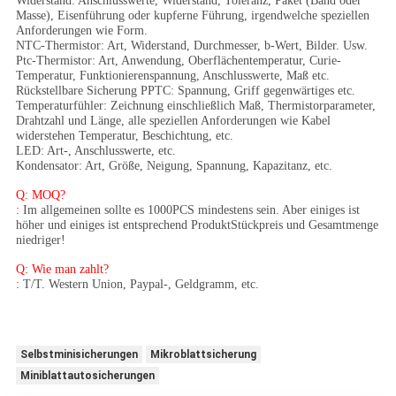
Widerstand: Anschlusswerte, Widerstand, Toleranz, Paket (Band oder
Masse), Eisenführung oder kupferne Führung, irgendwelche speziellen
Anforderungen wie Form.
NTC-Thermistor: Art, Widerstand, Durchmesser, b-Wert, Bilder. Usw.
Ptc-Thermistor: Art, Anwendung, Oberflächentemperatur, Curie-
Temperatur, Funktionierenspannung, Anschlusswerte, Maß etc.
Rückstellbare Sicherung PPTC: Spannung, Griff gegenwärtiges etc.
Temperaturfühler: Zeichnung einschließlich Maß, Thermistorparameter,
Drahtzahl und Länge, alle speziellen Anforderungen wie Kabel
widerstehen Temperatur, Beschichtung, etc.
LED: Art-, Anschlusswerte, etc.
Kondensator: Art, Größe, Neigung, Spannung, Kapazitanz, etc.
Q: MOQ?
:
Im allgemeinen sollte es 1000PCS mindestens sein. Aber einiges ist
höher und einiges ist entsprechend ProduktStückpreis und Gesamtmenge
niedriger!
Q: Wie man zahlt?
:
T/T. Western Union, Paypal-, Geldgramm, etc.
Selbstminisicherungen
Mikroblattsicherung
Miniblattautosicherungen