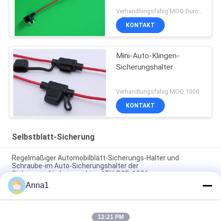
Verhandlungsfähig MOQ:Durchkontaktierung
KONTAKT
Mini-Auto-Klingen-
Sicherungshalter
Verhandlungsfähig MOQ:1000
KONTAKT
Selbstblatt-Sicherung
Regelmäßiger Automobilblatt-Sicherungs-Halter und
Schraube-im Auto-Sicherungshalter der
Sicherungsfördermaschine ATY-PCB-19G6
Anna1
ROHS-Auto-Sicherungs-Block-Messing tritt mit
flammhemmenden Eigenschaften in Verbindung
12:21 PM