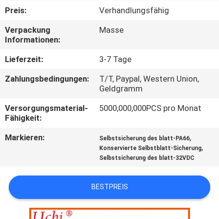
AUSFLUG
Preis:
Verhandlungsfähig
Verpackung
Masse
QUALITÄTSKONTROLLE
Informationen:
Lieferzeit:
3-7 Tage
TRETEN
Zahlungsbedingungen:
T/T, Paypal, Western Union,
SIE
Geldgramm
MIT
Versorgungsmaterial-
5000,000,000PCS pro Monat
UNS
Fähigkeit:
IN
Markieren:
,
Selbstsicherung des blatt-PA66
,
Konservierte Selbstblatt-Sicherung
VERBINDUNG
Selbstsicherung des blatt-32VDC
NACHRICHTEN
BESTPREIS
FORDERN