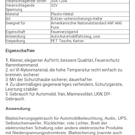
Veranschlagender Strom
30A-120A
Veranschlagende
32V
Spannung
Material
Plastic+Metal
Art
Bolzen--untensicherungs-Halter
Geeignet für
Amerikanischer Nationalstandard ANF ANG
Fuse
Eigenschaft
Feuerverzögernd
Anwendung
Auto-Automobilfahrzeug, usw.
Verpackung
PET Tasche, Karton
Eigenschaften
1.
Kleiner, eleganter Auftritt, bessere Qualität, Feuerschutz
flammhemmend
2. ist Vl-Nylonmaterial, die hohe Temperatur nicht einfach zu
brennen, sicherer.
3. Mit der Schutzhaube sicherer, dauerhafter.
4. Zu übermäßiges gegenwärtiges verhindern, Schutzgeräte,
Leistung stabiler
5. Gebrauch für Automobil, Van, Marinesoldat, LKW, DIY-
Gebrauch.
Anwendung
Blattsicherungsgebrauch für Automobilbeleuchtung, Audio, UPS,
Selbstscheinwerfer, Rücklichter, rote Lichter, Brett der
elektronischen Schaltung oder andere elektronische Produkte
mit Niederspannungsstromkreis. Blattsicherung (nannte auch