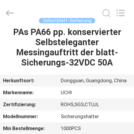
Guangdong
Uchi
Electronics
Co.,Ltd.
All
Selbstblatt-Sicherung
Rights
Reserved.
PAs PA66 pp. konservierter
HAUS
Selbsteleganter
PRODUKTE
Messingauftritt der blatt-
Sicherungs-32VDC 50A
VR-
SHOW
Herkunftsort:
Dongguan, Guangdong, China
Markenname:
UCHI
ÜBER
Zertifizierung:
ROHS,SGS,CTI,UL
UNS
Modellnummer:
Sicherungshalter
FABRIK-
Min Bestellmenge:
1000PCS