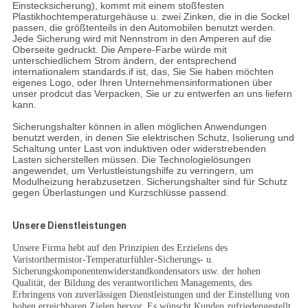
Einstecksicherung), kommt mit einem stoßfesten
Plastikhochtemperaturgehäuse u. zwei Zinken, die in die Sockel
passen, die größtenteils in den Automobilen benutzt werden.
Jede Sicherung wird mit Nennstrom in den Amperen auf die
Oberseite gedruckt. Die Ampere-Farbe würde mit
unterschiedlichem Strom ändern, der entsprechend
internationalem standards.if ist, das, Sie Sie haben möchten
eigenes Logo, oder Ihren Unternehmensinformationen über
unser prodcut das Verpacken, Sie ur zu entwerfen an uns liefern
kann.
Sicherungshalter können in allen möglichen Anwendungen
benutzt werden, in denen Sie elektrischen Schutz, Isolierung und
Schaltung unter Last von induktiven oder widerstrebenden
Lasten sicherstellen müssen. Die Technologielösungen
angewendet, um Verlustleistungshilfe zu verringern, um
Modulheizung herabzusetzen. Sicherungshalter sind für Schutz
gegen Überlastungen und Kurzschlüsse passend.
Unsere Dienstleistungen
Unsere Firma hebt auf den Prinzipien des Erzielens des
Varistorthermistor-Temperaturfühler-Sicherungs- u.
Sicherungskomponentenwiderstandkondensators usw. der hohen
Qualität, der Bildung des verantwortlichen Managements, des
Erbringens von zuverlässigen Dienstleistungen und der Einstellung von
hohen erreichbaren Zielen hervor. Es wünscht Kunden zufriedengestellt