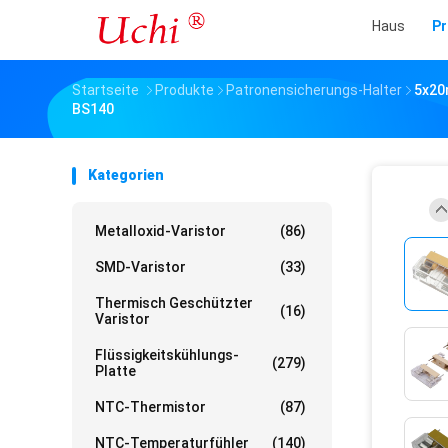
Haus
Pr
Startseite
Produkte
Patronensicherungs-Halter
5x20
BS140
Kategorien
Metalloxid-Varistor
(86)
SMD-Varistor
(33)
Thermisch Geschützter
(16)
Varistor
Flüssigkeitskühlungs-
(279)
Platte
NTC-Thermistor
(87)
NTC-Temperaturfühler
(140)