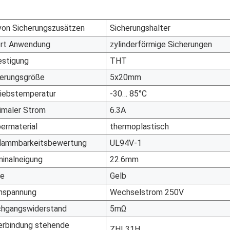
von Sicherungszusätzen
Sicherungshalter
ert Anwendung
zylinderförmige Sicherungen
estigung
THT
herungsgröße
5x20mm
riebstemperatur
-30… 85°C
imaler Strom
6.3A
ermaterial
thermoplastisch
flammbarkeitsbewertung
UL94V-1
inalneigung
22.6mm
be
Gelb
nspannung
Wechselstrom 250V
chgangswiderstand
5mΩ
erbindung stehende
ZHL31H