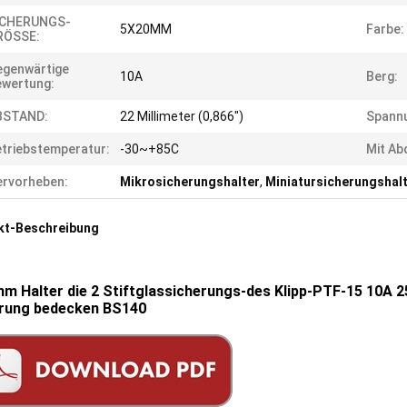
ICHERUNGS-
5X20MM
Farbe:
RÖSSE:
egenwärtige
10A
Berg:
wertung:
BSTAND:
22 Millimeter (0,866")
Spann
triebstemperatur:
-30~+85C
Mit Ab
rvorheben:
Mikrosicherungshalter
,
Miniatursicherungshal
kt-Beschreibung
m Halter die 2 Stiftglassicherungs-des Klipp-PTF-15 10A
rung bedecken BS140