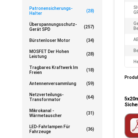
S
Patronensicherungs-
(28)
G
Halter
G
Überspannungsschutz-
(257)
Be
Gerät SPD
A
Bürstenloser Motor
(34)
Be
MOSFET Der Hohen
(28)
Leistung
He
Tragbares Kraftwerk Im
(18)
Freien
Produ
Antennenversammlung
(59)
Netzverteilungs-
(64)
5x20m
Transformator
Siche
Mikrokanal -
(31)
Wärmetauscher
LED-Fahrlampen Für
(36)
Fahrzeuge