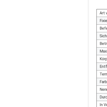
Art 
Fixi
Bef
Sic
Bet
Max
Körp
Ent
Term
Far
Nen
Dur
In V