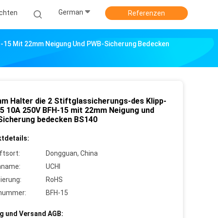
German
ichten
Referenzen
FH-15 Mit 22mm Neigung Und PWB-Sicherung Bedecken
m Halter die 2 Stiftglassicherungs-des Klipp-
5 10A 250V BFH-15 mit 22mm Neigung und
icherung bedecken BS140
tdetails:
ftsort:
Dongguan, China
nname:
UCHI
zierung:
RoHS
lnummer:
BFH-15
g und Versand AGB: