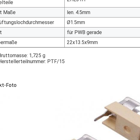
elteile
rt Maße
len. 4.5mm
lüftungslochdurchmesser
Ø1.5mm
t
für PWB gerade
permaße
22x13.5x9mm
Bruttomasse: 1,725 g
Herstellerteilnummer: PTF/15
kt-Foto