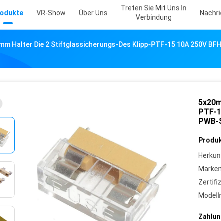
Treten Sie Mit Uns In
odukte
VR-Show
Über Uns
Nachr
Verbindung
mm Halter Die 2 Stiftglassicherungs-Des Klipp-PTF-15 10A 250V B
5x20m
PTF-1
PWB-S
Produk
Herkun
Marke
Zertifi
Model
Zahlun