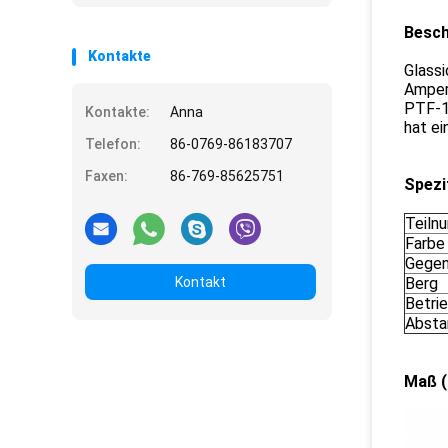
Besch
Kontakte
Glass
Amper
PTF-15
Kontakte:
Anna
hat e
Telefon:
86-0769-86183707
Faxen:
86-769-85625751
Spezi
Teiln
Farbe
Gegen
Kontakt
Berg
Betri
Absta
Maß (