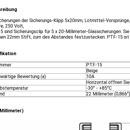
reibung
icherungen der Sicherungs-Klipp 5x20mm, Lötmittel-Vorsprünge, 
e, 250 Volt,
 sind Sicherungsclip für 5 x 20-Millimeter-Glassicherungen. Si
inen 22mm Stift, zum des Abstandes festzustecken. PTF-15 ist 
fikation
ummer
PTF-15
Beige
wärtige Bewertung (a)
10A
Horizontal öffnen Sie
ebstemperatur
-30° - +85°C
nd
22 Millimeter (0,866")
Millimeter)