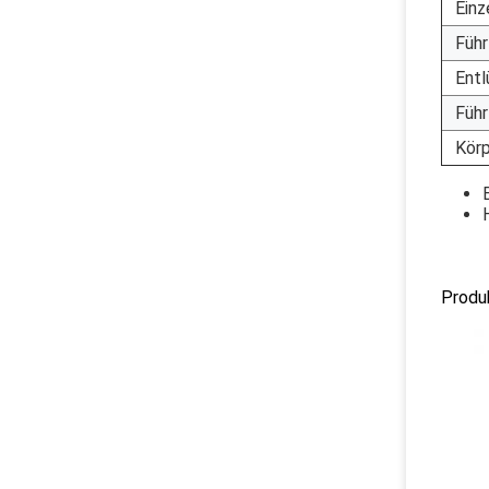
Einz
Füh
Ent
Führ
Kör
Produ