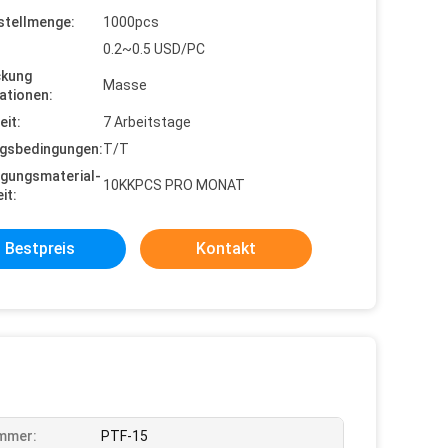
stellmenge:
1000pcs
0.2~0.5 USD/PC
ckung
Masse
ationen:
eit:
7 Arbeitstage
gsbedingungen:
T/T
gungsmaterial-
10KKPCS PRO MONAT
it:
Bestpreis
Kontakt
mmer:
PTF-15