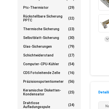
Ptc-Thermistor
(29)
Rückstellbare Sicherung
(22)
PPTC
Thermische Sicherung
(23)
Selbstblatt-Sicherung
(30)
Glas-Sicherungen
(79)
Schichtwiderstand
(27)
Computer-CPU-Kühler
(54)
CDS Fotoleitende Zelle
(16)
Präzisionspotentiometer
(56)
Keramischer Disketten-
(25)
Detail
Kondensator
Drahtlose
(24)
N
Aufladungsspule