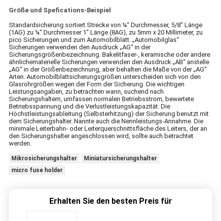
Größe und Spefications-Beispiel
Standardsicherung sortiert Strecke von ¼“ Durchmesser, 5/8" Länge
(1AG) zu ¼“ Durchmesser 1" Länge (8AG), zu 5mm x 20 Millimeter, zu
pico Sicherungen und zum Automobilblatt. „Automobilglas“
Sicherungen verwenden den Ausdruck „AG“ in der
Sicherungsgrößenbezeichnung. Bakelitfaser-, keramische oder andere
ähnlichematerielle Sicherungen verwenden den Ausdruck „AB“ anstelle
„AG“ in der Größenbezeichnung, aber behalten die Maße von der „AG“
Arten. Automobilblattsicherungsgrößen unterscheiden sich von den
Glasrohrgrößen wegen der Form der Sicherung. Die wichtigen
Leistungsangaben, zu betrachten wann, suchend nach
Sicherungshaltern, umfassen normalen Betriebsstrom, bewertete
Betriebsspannung und die Verlustleistungskapazität. Die
Höchstleistungsableitung (Selbsterhitzung) der Sicherung benutzt mit
dem Sicherungshalter. Nannte auch die Nennleistungs-Annahme. Die
minimale Leiterbahn- oder Leiterquerschnittsfläche des Leiters, der an
den Sicherungshalter angeschlossen wird, sollte auch betrachtet
werden.
Mikrosicherungshalter
Miniatursicherungshalter
micro fuse holder
Erhalten Sie den besten Preis für