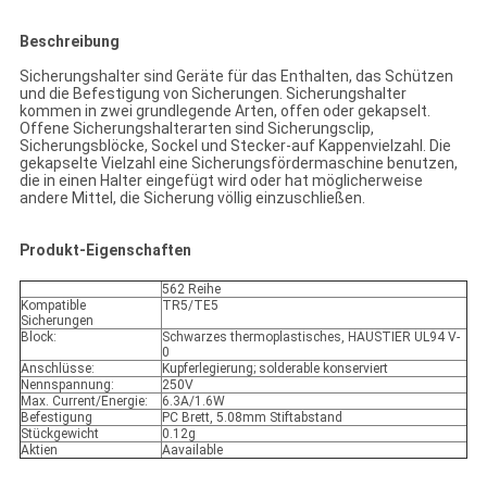
Beschreibung
Sicherungshalter sind Geräte für das Enthalten, das Schützen
und die Befestigung von Sicherungen. Sicherungshalter
kommen in zwei grundlegende Arten, offen oder gekapselt.
Offene Sicherungshalterarten sind Sicherungsclip,
Sicherungsblöcke, Sockel und Stecker-auf Kappenvielzahl. Die
gekapselte Vielzahl eine Sicherungsfördermaschine benutzen,
die in einen Halter eingefügt wird oder hat möglicherweise
andere Mittel, die Sicherung völlig einzuschließen.
Produkt-Eigenschaften
562 Reihe
Kompatible
TR5/TE5
Sicherungen
Block:
Schwarzes thermoplastisches, HAUSTIER UL94 V-
0
Anschlüsse:
Kupferlegierung; solderable konserviert
Nennspannung:
250V
Max. Current/Energie:
6.3A/1.6W
Befestigung
PC Brett, 5.08mm Stiftabstand
Stückgewicht
0.12g
Aktien
Aavailable