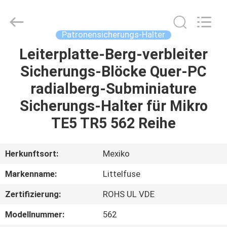
Guangdong
Uchi
Electronics
Co.,Ltd.
All
Patronensicherungs-Halter
Rights
Reserved.
Leiterplatte-Berg-verbleiter
HAUS
Sicherungs-Blöcke Quer-PC
PRODUKTE
radialberg-Subminiature
Sicherungs-Halter für Mikro
VR-
TE5 TR5 562 Reihe
SHOW
Herkunftsort:
Mexiko
ÜBER
Markenname:
Littelfuse
UNS
Zertifizierung:
ROHS UL VDE
FABRIK-
Modellnummer:
562