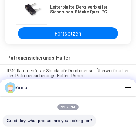
Leiterplatte-Berg-verbleiter
Sicherungs-Blöcke Quer-PC
radialberg-Subminiature
Sicherungs-Halter für Mikro TE5
TR5 562 Reihe
Fortsetzen
Patronensicherungs-Halter
IP40 flammenfeste Shocksafe Durchmesser-Überwurfmutter
des Patronensicherungs-Halter-15mm
Anna1
GERÄT-Patronensicherungs-Halter des Schwarz-R3-12
Plastikfür 5.2x20mm Miniatur-Glassicherung
Der Bajonett-Kappen-5x20mm überzogene gekerbte Fahrer-
9:07 PM
Art Sicherungs-Halter-Platten-des Berg-PBT
Terminalmessingnickel
Good day, what product are you looking for?
Beliebte Kategorien
Alle