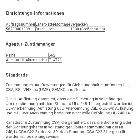
Einrichtungs-Informationen
Auftragsnummer
Leiterplatte-Montage
Verpacken
56200001009
Durch-Loch
1000 (Großpackung)
Agentur-Zustimmungen
Reihe
562
Agentur UL-Aktenzeichen
E14721
Standards
Zustimmungen und Bewertungen für Sicherungshalter umfassen UL,
CSA, BSI, VED, Iec (UMF), SEMKO und Dentori.
Die UL-Auflistung garantiert, dass eine Sicherung in vollständiger
Übereinstimmung mit dem Standard ULs 248-14 hergestellt worden ist.
UL-Anerkennung, Auflistung CuL, Anerkennung CuL, c-UL-wir Auflistung
und c-UL-wir Anerkennung bedeuten nicht volle Befolgung UL-248-14.
Kanadische Zustimmung CSA, die garantiert, dass die Sicherung oder
der Sicherungshalter in vollständiger Übereinstimmung mit der Nr.
248,14 CSA C22.2 oder Nr. 39- dem Standard CSA C22.2 hergestellt
worden ist, beziehungsweise.