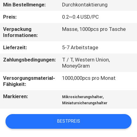
AUSFLUG
Min Bestellmenge:
Durchkontaktierung
Preis:
0.2~0.4 USD/PC
QUALITÄTSKONTROLLE
Verpackung
Masse, 1000pcs pro Tasche
Informationen:
TRETEN
Lieferzeit:
5-7 Arbeitstage
SIE
Zahlungsbedingungen:
T / T, Western Union,
MIT
MoneyGram
UNS
Versorgungsmaterial-
1000,000pcs pro Monat
IN
Fähigkeit:
VERBINDUNG
Markieren:
,
Mikrosicherungshalter
Miniatursicherungshalter
NACHRICHTEN
BESTPREIS
FORDERN