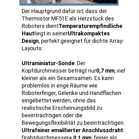
Der Hauptgrund dafür ist, dass der
Thermistor MF51E als Herzstück des
Roboters dient
Temperaturempfindliche
Haut
liegt in seiner
Ultrakompaktes
Design
, perfekt geeignet für dichte Array-
Layouts:
Ultraminiatur-Sonde
: Der
Kopfdurchmesser beträgt nur
0,7 mm
, viel
kleiner als ein Sesamsamen. Es kann
problemlos in enge Räume wie
Roboterfinger, Gelenke und Handflächen
eingebettet werden, ohne das
realistische Erscheinungsbild zu
beeinträchtigen oder die
Bewegungsflexibilität zu beeinträchtigen.
Ultrafeiner emaillierter Anschlussdraht
:
Drahtdurchmesser
< 0,1 mm
, feiner als