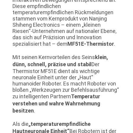
Diese empfindlichen
temperaturempfindlichen Rückmeldungen
FORDERN
stammen vom Kernprodukt von Nanjing
Shiheng Electronics – einem „kleinen
SIE EIN
Riesen“-Unternehmen auf nationaler Ebene,
ZITAT
das sich auf Präzision und Innovation
spezialisiert hat – dem
MF51E-Thermistor
.
SITEMAP
Mit seinen Kernvorteilen des Seins
klein,
dünn, schnell, präzise und stabil
Der
Thermistor MF51E dient als wichtige
PRIVACY
neuronale Einheit unter der „Haut“
POLICY
humanoider Roboter. Es macht Roboter von
bloßen „Werkzeugen zur Befehlsausführung“
zu intelligenten Partnern
Temperatur
verstehen und wahre Wahrnehmung
besitzen
.
Als die
„temperaturempfindliche
Hautneuronale Einheit“
Bei Robotern ist der