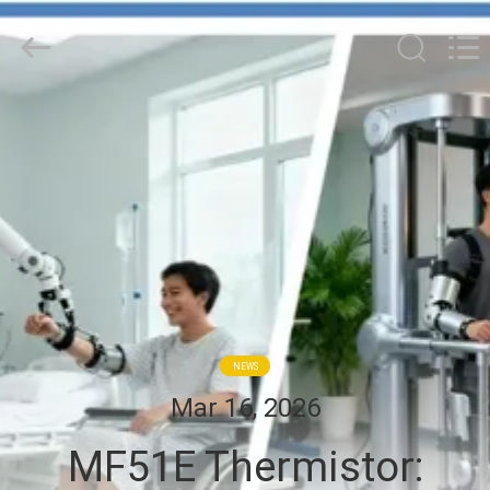
Guangdong
Uchi
Electronics
Co.,Ltd.
All
Rights
Reserved.
HAUS
PRODUKTE
VR-
SHOW
ÜBER
NEWS
UNS
Mar 16, 2026
MF51E Thermistor:
FABRIK-