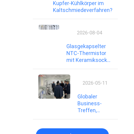
Kupfer-Kühlkörper im
Kaltschmiedeverfahren?
2026-08-04
Glasgekapselter
NTC-Thermistor
mit Keramiksockel:
Aufbau einer
robusten
Sicherheitsbarriere
2026-05-11
Globaler
Business-
Treffen,
Zeuge der
soliden
Stärke.