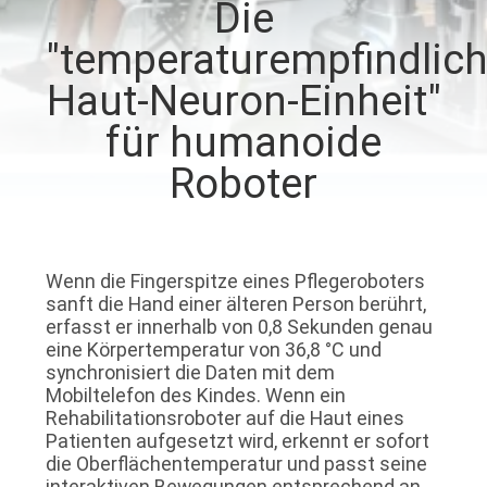
Die
AUSFLUG
"temperaturempfindlic
QUALITÄTSKONTROLLE
Haut-Neuron-Einheit"
für humanoide
TRETEN
Roboter
SIE
MIT
UNS
Wenn die Fingerspitze eines Pflegeroboters
IN
sanft die Hand einer älteren Person berührt,
erfasst er innerhalb von 0,8 Sekunden genau
VERBINDUNG
eine Körpertemperatur von 36,8 °C und
synchronisiert die Daten mit dem
Mobiltelefon des Kindes. Wenn ein
NACHRICHTEN
Rehabilitationsroboter auf die Haut eines
Patienten aufgesetzt wird, erkennt er sofort
die Oberflächentemperatur und passt seine
BLOG
interaktiven Bewegungen entsprechend an.