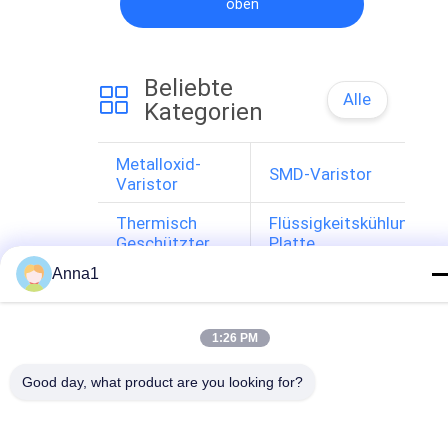
oben
Beliebte
Alle
Kategorien
Metalloxid-
SMD-Varistor
Varistor
Thermisch 
Flüssigkeitskühlungs-
Geschützter 
Platte
Varistor
Anna1
NTC-
NTC-
Thermistor
Temperaturfühler
1:26 PM
Ptc-
Rückstellbare 
Thermistor
Sicherung 
PPTC
Good day, what product are you looking for?