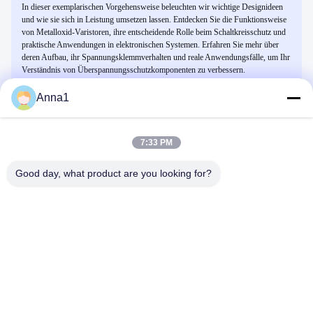
In dieser exemplarischen Vorgehensweise beleuchten wir wichtige Designideen
und wie sie sich in Leistung umsetzen lassen. Entdecken Sie die Funktionsweise
von Metalloxid-Varistoren, ihre entscheidende Rolle beim Schaltkreisschutz und
praktische Anwendungen in elektronischen Systemen. Erfahren Sie mehr über
deren Aufbau, ihr Spannungsklemmverhalten und reale Anwendungsfälle, um Ihr
Verständnis von Überspannungsschutzkomponenten zu verbessern.
Anna1
Ähnliche Videos
7:33 PM
Good day, what product are you looking for?
00:24
00:20
Hochleistungslaserkühlwasserplattenkühlwasserplattenheizkörper
Radiator mit Kupferrohr aus
Aluminiumprofil für Industriegeräte,
Kühlplatte
Hochleistungs-
Kühlplatte
March 14, 2025
Wasserkaltplattenradiator
March 14, 2025